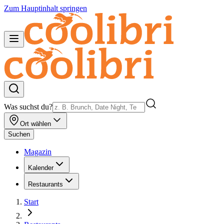
Zum Hauptinhalt springen
Was suchst du?
Ort wählen
Suchen
Magazin
Kalender
Restaurants
Start