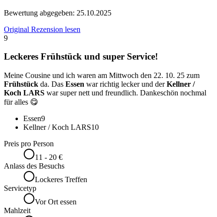
Bewertung abgegeben:
25.10.2025
Original Rezension lesen
9
Leckeres Frühstück und super Service!
Meine Cousine und ich waren am Mittwoch den 22. 10. 25 zum
Frühstück
da. Das
Essen
war richtig lecker und der
Kellner /
Koch LARS
war super nett und freundlich. Dankeschön nochmal
für alles 😋
Essen
9
Kellner / Koch LARS
10
Preis pro Person
11 - 20 €
Anlass des Besuchs
Lockeres Treffen
Servicetyp
Vor Ort essen
Mahlzeit