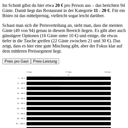
Im Schnitt gibst du hier etwa
20 €
pro Person aus – das berichten 94
Gäste. Damit liegt das Restaurant in der Kategorie
11 - 20 €
. Für ein
Bistro ist das mittelpreisig, vielleicht sogar leicht darüber.
Schaut man sich die Preisverteilung an, sieht man, dass die meisten
Gäste (49 von 94) genau in diesem Bereich liegen. Es gibt aber auch
günstigere Optionen (16 Gäste unter 10 €) und einige, die etwas
tiefer in die Tasche greifen (22 Gäste zwischen 21 und 30 €). Das
zeigt, dass es hier eine gute Mischung gibt, aber der Fokus klar auf
dem mittleren Preissegment liegt.
Preis pro Gast
Preis-Leistung
0 Gäste
27 Gäste
54 Gäste
27
1 - 10 €
16
11 - 20 €
49
21 - 30 €
22
31 - 40 €
3
41 - 50 €
0
51 - 60 €
2
61 - 70 €
0
71 - 80 €
1
81 - 90 €
0
91 - 100 €
1