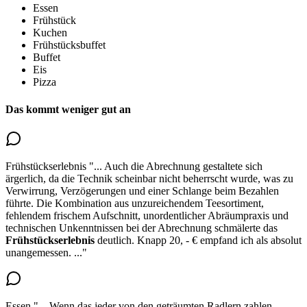
Essen
Frühstück
Kuchen
Frühstücksbuffet
Buffet
Eis
Pizza
Das kommt weniger gut an
Frühstückserlebnis
"...
Auch die Abrechnung gestaltete sich
ärgerlich, da die Technik scheinbar nicht beherrscht wurde, was zu
Verwirrung, Verzögerungen und einer Schlange beim Bezahlen
führte. Die Kombination aus unzureichendem Teesortiment,
fehlendem frischem Aufschnitt, unordentlicher Abräumpraxis und
technischen Unkenntnissen bei der Abrechnung
schmälerte das
Frühstückserlebnis
deutlich
. Knapp 20, - € empfand ich als absolut
unangemessen.
..."
Essen
"...
Wenn das jeder von den geträumten Radlern zahlen