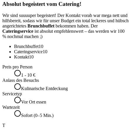
Absolut begeistert vom Catering!
Wir sind suuuuper begeistert! Der Kontakt vorab war mega nett und
hilfsbereit, sodass wir für unser Budget ein total leckeres und hübsch
angerichtetes
Brunchbuffet
bekommen haben. Der
Cateringservice
ist absolut empfehlenswert – das werden wir 100
% nochmal machen ;)
Brunchbuffet
10
Cateringservice
10
Kontakt
10
Preis pro Person
1 - 10 €
Anlass des Besuchs
Kulinarische Entdeckung
Servicetyp
Vor Ort essen
Wartezeit
Sofort (0–5 Min.)
T