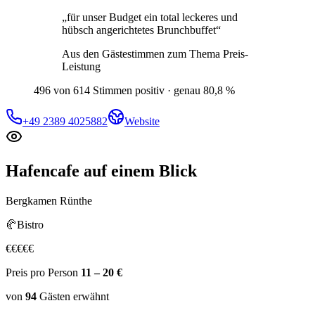
„
für unser Budget ein total leckeres und
hübsch angerichtetes Brunchbuffet
“
Aus den Gästestimmen zum Thema
Preis-
Leistung
496 von 614 Stimmen positiv · genau 80,8 %
+49 2389 4025882
Website
Hafencafe
auf einem Blick
Bergkamen Rünthe
🥐
Bistro
€
€
€
€
€
Preis pro Person
11 – 20 €
von
94
Gästen
erwähnt