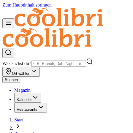
Zum Hauptinhalt springen
Was suchst du?
Ort wählen
Suchen
Magazin
Kalender
Restaurants
Start