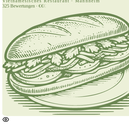
Vietnamesisches Restaurant · Mannheim
325
Bewertungen
·
€
€
€