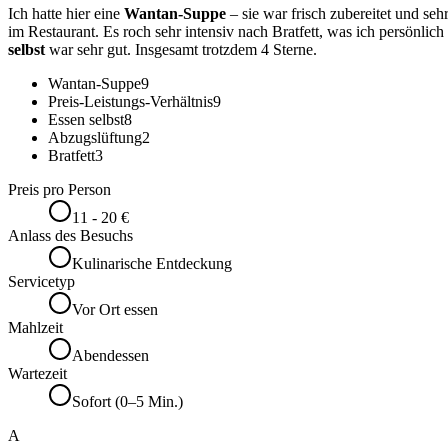
Ich hatte hier eine
Wantan-Suppe
– sie war frisch zubereitet und seh
im Restaurant. Es roch sehr intensiv nach Bratfett, was ich persönlic
selbst
war sehr gut. Insgesamt trotzdem 4 Sterne.
Wantan-Suppe
9
Preis-Leistungs-Verhältnis
9
Essen selbst
8
Abzugslüftung
2
Bratfett
3
Preis pro Person
11 - 20 €
Anlass des Besuchs
Kulinarische Entdeckung
Servicetyp
Vor Ort essen
Mahlzeit
Abendessen
Wartezeit
Sofort (0–5 Min.)
A