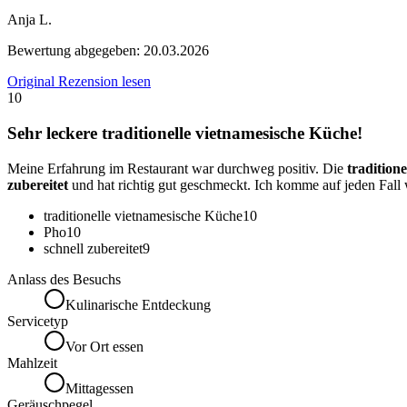
Anja L.
Bewertung abgegeben:
20.03.2026
Original Rezension lesen
10
Sehr leckere traditionelle vietnamesische Küche!
Meine Erfahrung im Restaurant war durchweg positiv. Die
tradition
zubereitet
und hat richtig gut geschmeckt. Ich komme auf jeden Fall 
traditionelle vietnamesische Küche
10
Pho
10
schnell zubereitet
9
Anlass des Besuchs
Kulinarische Entdeckung
Servicetyp
Vor Ort essen
Mahlzeit
Mittagessen
Geräuschpegel