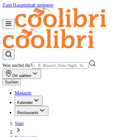
Zum Hauptinhalt springen
Was suchst du?
Ort wählen
Suchen
Magazin
Kalender
Restaurants
Start