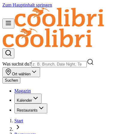
Zum Hauptinhalt springen
Was suchst du?
Ort wählen
Suchen
Magazin
Kalender
Restaurants
Start