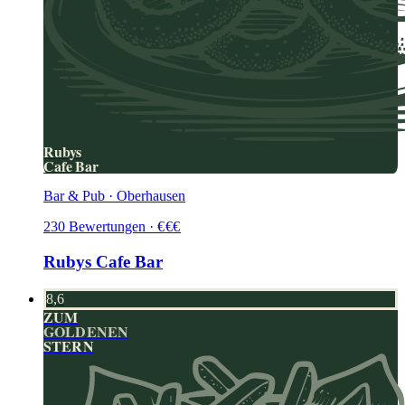
Rubys
Cafe Bar
Bar & Pub · Oberhausen
230
Bewertungen
·
€
€
€
Rubys Cafe Bar
8,6
ZUM
GOLDENEN
STERN