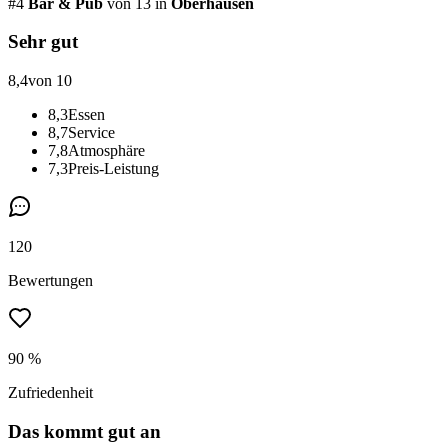
#
4
Bar & Pub
von 13
in
Oberhausen
Sehr gut
8,4
von 10
8,3
Essen
8,7
Service
7,8
Atmosphäre
7,3
Preis-Leistung
120
Bewertungen
90 %
Zufriedenheit
Das kommt gut an