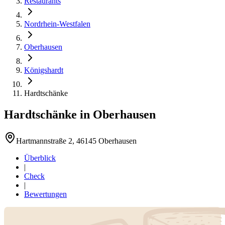
Restaurants
Nordrhein-Westfalen
Oberhausen
Königshardt
Hardtschänke
Hardtschänke
in
Oberhausen
Hartmannstraße 2, 46145 Oberhausen
Überblick
|
Check
|
Bewertungen