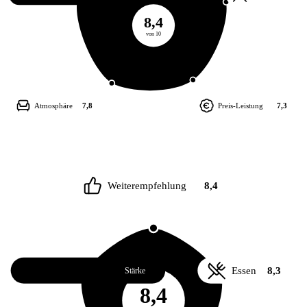
8,4
von 10
Atmosphäre
7,8
Preis-Leistung
7,3
Weiterempfehlung
8,4
Service
8,7
Essen
8,3
Stärke
8,4