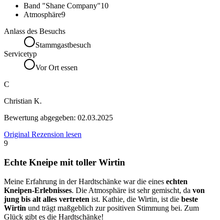
Band "Shane Company"
10
Atmosphäre
9
Anlass des Besuchs
Stammgastbesuch
Servicetyp
Vor Ort essen
C
Christian K.
Bewertung abgegeben:
02.03.2025
Original Rezension lesen
9
Echte Kneipe mit toller Wirtin
Meine Erfahrung in der Hardtschänke war die eines
echten
Kneipen-Erlebnisses
. Die Atmosphäre ist sehr gemischt, da
von
jung bis alt alles vertreten
ist. Kathie, die Wirtin, ist die
beste
Wirtin
und trägt maßgeblich zur positiven Stimmung bei. Zum
Glück gibt es die Hardtschänke!