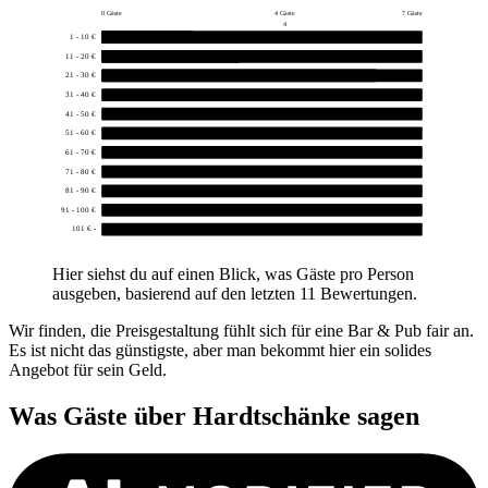
0 Gäste
4 Gäste
7 Gäste
4
1 - 10 €
2
11 - 20 €
3
21 - 30 €
6
31 - 40 €
0
41 - 50 €
0
51 - 60 €
0
61 - 70 €
0
71 - 80 €
0
81 - 90 €
0
91 - 100 €
0
101 € -
0
Hier siehst du auf einen Blick, was Gäste pro Person
ausgeben, basierend auf den letzten 11 Bewertungen.
Wir finden, die Preisgestaltung fühlt sich für eine Bar & Pub fair an.
Es ist nicht das günstigste, aber man bekommt hier ein solides
Angebot für sein Geld.
Was Gäste über
Hardtschänke
sagen