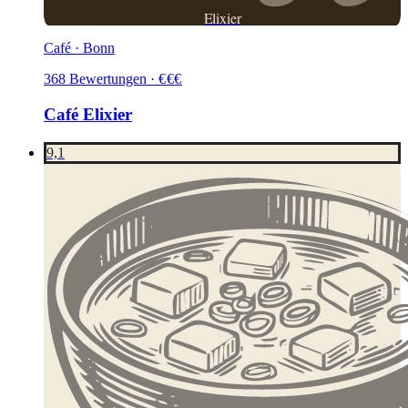
Elixier
Café · Bonn
368
Bewertungen
·
€
€
€
Café Elixier
9,1