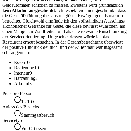
Geldautomaten schicken zu müssen. Zweitens wird grundsätzlich
kein Alkohol ausgeschenkt
. Ich respektiere uneingeschränkt, dass
die Geschäftsführung dies aus religiösen Erwägungen als makruh
betrachtet. Gleichwohl empfinde ich den vollständigen Ausschluss
alkoholischer Getränke für Gäste, die diese bewusst wünschen, als
einen Mangel an Wahlfreiheit und als eine relevante Einschränkung
der Serviceorientierung. Ungeachtet dessen würde ich das
Restaurant erneut besuchen. In der Gesamtbetrachtung überwiegt
der positive Eindruck deutlich, und der Aufenthalt war insgesamt
sehr angenehm.
Essen
10
Bedienung
10
Interieur
9
Barzahlung
2
Alkohol
3
Preis pro Person
1 - 10 €
Anlass des Besuchs
Stammgastbesuch
Servicetyp
Vor Ort essen