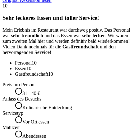
Original Rezension lesen
10
Sehr leckeres Essen und toller Service!
Mein Erlebnis im Restaurant war durchweg positiv. Das Personal
war
sehr freundlich
und das Essen war
sehr lecker
. Wir waren
zum zweiten Mal hier und werden definitiv bald wiederkommen!
Vielen Dank nochmals für die
Gastfreundschaft
und den
hervorragenden
Service
!
Personal
10
Essen
10
Gastfreundschaft
10
Preis pro Person
31 - 40 €
Anlass des Besuchs
Kulinarische Entdeckung
Servicetyp
Vor Ort essen
Mahlzeit
Abendessen