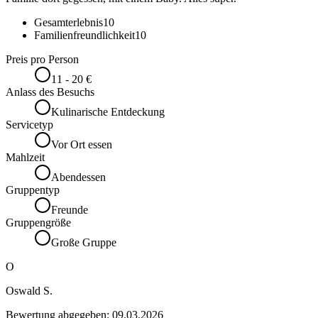
Gesamterlebnis
10
Familienfreundlichkeit
10
Preis pro Person
11 - 20 €
Anlass des Besuchs
Kulinarische Entdeckung
Servicetyp
Vor Ort essen
Mahlzeit
Abendessen
Gruppentyp
Freunde
Gruppengröße
Große Gruppe
O
Oswald S.
Bewertung abgegeben:
09.03.2026