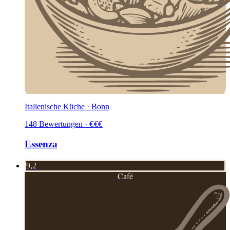
Italienische Küche · Bonn
148
Bewertungen
·
€
€
€
Essenza
9,2
Café