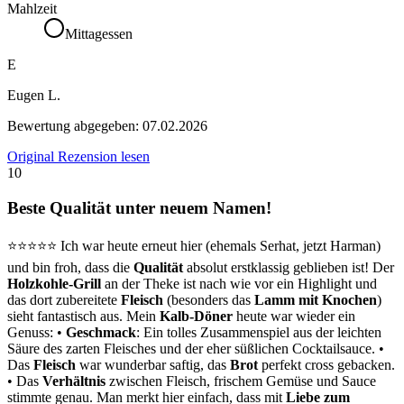
Mahlzeit
Mittagessen
E
Eugen L.
Bewertung abgegeben:
07.02.2026
Original Rezension lesen
10
Beste Qualität unter neuem Namen!
⭐️⭐️⭐️⭐️⭐️ Ich war heute erneut hier (ehemals Serhat, jetzt Harman)
und bin froh, dass die
Qualität
absolut erstklassig geblieben ist! Der
Holzkohle-Grill
an der Theke ist nach wie vor ein Highlight und
das dort zubereitete
Fleisch
(besonders das
Lamm mit Knochen
)
sieht fantastisch aus. Mein
Kalb-Döner
heute war wieder ein
Genuss: •
Geschmack
: Ein tolles Zusammenspiel aus der leichten
Säure des zarten Fleisches und der eher süßlichen Cocktailsauce. •
Das
Fleisch
war wunderbar saftig, das
Brot
perfekt cross gebacken.
• Das
Verhältnis
zwischen Fleisch, frischem Gemüse und Sauce
stimmte genau. Man merkt hier einfach, dass mit
Liebe zum