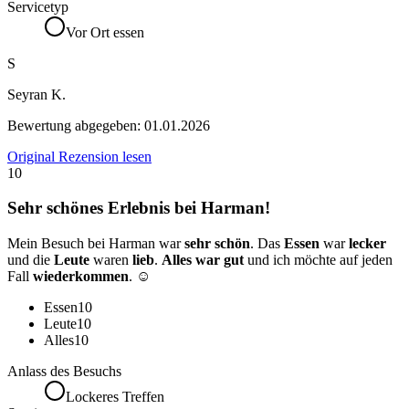
Servicetyp
Vor Ort essen
S
Seyran K.
Bewertung abgegeben:
01.01.2026
Original Rezension lesen
10
Sehr schönes Erlebnis bei Harman!
Mein Besuch bei Harman war
sehr schön
. Das
Essen
war
lecker
und die
Leute
waren
lieb
.
Alles war gut
und ich möchte auf jeden
Fall
wiederkommen
. ☺️
Essen
10
Leute
10
Alles
10
Anlass des Besuchs
Lockeres Treffen