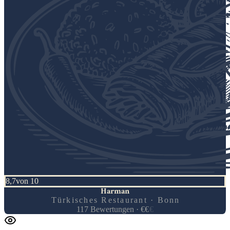
8,7
von 10
Harman
Türkisches Restaurant · Bonn
117
Bewertungen
·
€
€
€