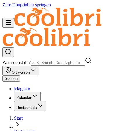
Zum Hauptinhalt springen
Was suchst du?
Ort wählen
Suchen
Magazin
Kalender
Restaurants
Start