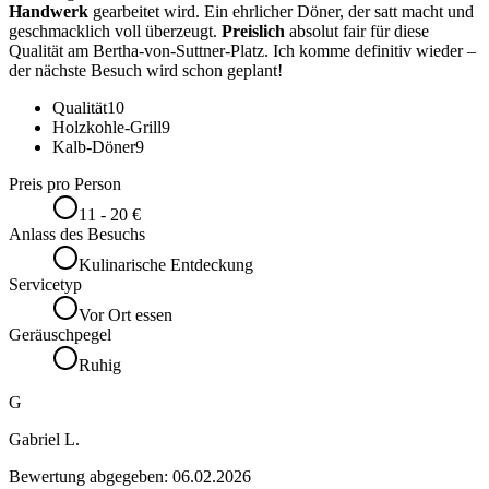
Handwerk
gearbeitet wird. Ein ehrlicher Döner, der satt macht und
geschmacklich voll überzeugt.
Preislich
absolut fair für diese
Qualität am Bertha-von-Suttner-Platz. Ich komme definitiv wieder –
der nächste Besuch wird schon geplant!
Qualität
10
Holzkohle-Grill
9
Kalb-Döner
9
Preis pro Person
11 - 20 €
Anlass des Besuchs
Kulinarische Entdeckung
Servicetyp
Vor Ort essen
Geräuschpegel
Ruhig
G
Gabriel L.
Bewertung abgegeben:
06.02.2026