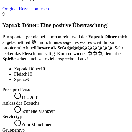
Original Rezension lesen
9
Yaprak Döner: Eine positive Überraschung!
Bin spontan gerade bei Harman rein, weil der
Yaprak Döner
mich
angelächelt hat 😅 und ich muss sagen es war es wert ihn zu
probieren! Aktuell
besser als Sefa
😎😎😎😍😍😍😘😘😘. Sehr
lecker das Fleisch und saftig. Komme wieder 😎😎😎, denn die
Spieße
sehen auch sehr vielversprechend aus!
Yaprak Döner
10
Fleisch
10
Spieße
9
Preis pro Person
11 - 20 €
Anlass des Besuchs
Schnelle Mahlzeit
Servicetyp
Zum Mitnehmen
Gruppentyp