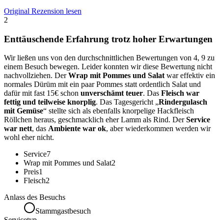
Original Rezension lesen
2
Enttäuschende Erfahrung trotz hoher Erwartungen
Wir ließen uns von den durchschnittlichen Bewertungen von 4, 9 zu
einem Besuch bewegen. Leider konnten wir diese Bewertung nicht
nachvollziehen. Der
Wrap mit Pommes und Salat
war effektiv ein
normales Dürüm mit ein paar Pommes statt ordentlich Salat und
dafür mit fast 15€ schon
unverschämt teuer
. Das
Fleisch war
fettig und teilweise knorplig
. Das Tagesgericht „
Rindergulasch
mit Gemüse
“ stellte sich als ebenfalls knorpelige Hackfleisch
Röllchen heraus, geschmacklich eher Lamm als Rind. Der
Service
war nett
, das
Ambiente war ok
, aber wiederkommen werden wir
wohl eher nicht.
Service
7
Wrap mit Pommes und Salat
2
Preis
1
Fleisch
2
Anlass des Besuchs
Stammgastbesuch
Servicetyp