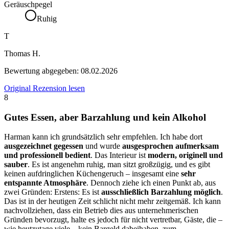
Geräuschpegel
Ruhig
T
Thomas H.
Bewertung abgegeben:
08.02.2026
Original Rezension lesen
8
Gutes Essen, aber Barzahlung und kein Alkohol
Harman kann ich grundsätzlich sehr empfehlen. Ich habe dort
ausgezeichnet gegessen
und wurde
ausgesprochen aufmerksam
und professionell bedient
. Das Interieur ist
modern, originell und
sauber
. Es ist angenehm ruhig, man sitzt großzügig, und es gibt
keinen aufdringlichen Küchengeruch – insgesamt eine
sehr
entspannte Atmosphäre
. Dennoch ziehe ich einen Punkt ab, aus
zwei Gründen: Erstens: Es ist
ausschließlich Barzahlung möglich
.
Das ist in der heutigen Zeit schlicht nicht mehr zeitgemäß. Ich kann
nachvollziehen, dass ein Betrieb dies aus unternehmerischen
Gründen bevorzugt, halte es jedoch für nicht vertretbar, Gäste, die –
wie heutzutage viele – kein Bargeld dabeihaben, zum