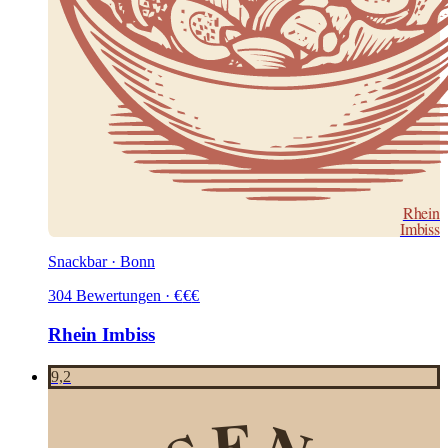
Rhein
Imbiss
Snackbar · Bonn
304
Bewertungen
·
€
€
€
Rhein Imbiss
9,2