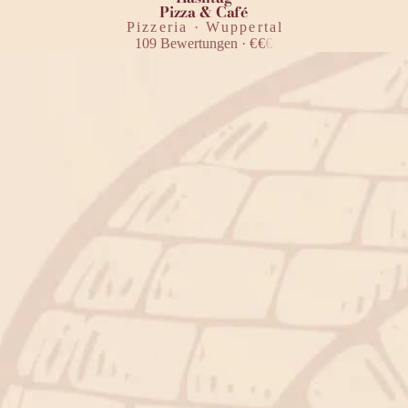
Pizza & Café
Pizzeria · Wuppertal
109
Bewertungen
·
€
€
€