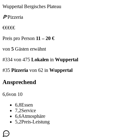
Wuppertal Bergisches Plateau
🍕
Pizzeria
€
€
€
€
€
Preis pro Person
11 – 20 €
von
5
Gästen
erwähnt
#
334
von
475
Lokalen
in
Wuppertal
#
35
Pizzeria
von 62
in
Wuppertal
Ansprechend
6,6
von 10
6,8
Essen
7,2
Service
6,6
Atmosphäre
5,2
Preis-Leistung