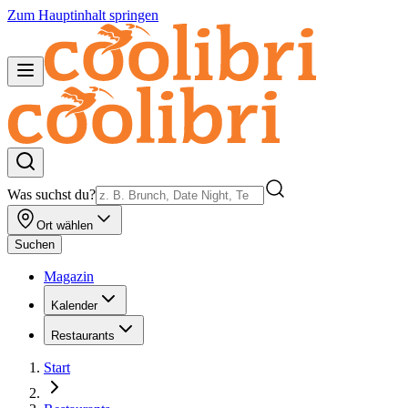
Zum Hauptinhalt springen
Was suchst du?
Ort wählen
Suchen
Magazin
Kalender
Restaurants
Start