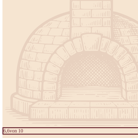
6,6
von 10