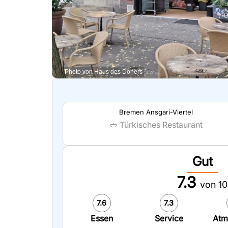
Photo von Haus des Döners
Bremen Ansgari-Viertel
🥙
Türkisches Restaurant
Gut
7.3
von 10
7.6
7.3
Essen
Service
Atm