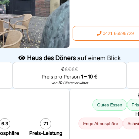
0421 66596729
Haus des Döners
auf einem Blick
€
€€€€
Preis pro Person
1 – 10 €
von
70
Gästen erwähnt
Gutes Essen
Fri
H
6.3
7.1
Enge Atmosphäre
Schwi
osphäre
Preis-Leistung