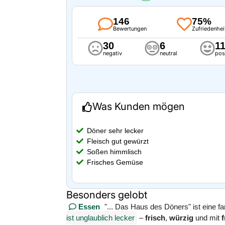
146
75%
Bewertungen
Zufriedenhei
30
6
1
negativ
neutral
pos
Was Kunden mögen
Döner sehr lecker
Fleisch gut gewürzt
Soßen himmlisch
Frisches Gemüse
Besonders gelobt
Essen
"... Das Haus des Döners" ist eine f
ist unglaublich lecker
–
frisch
,
würzig
und mit