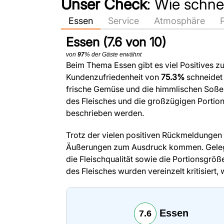
Unser Check
: Wie schn
Essen
Service
Atmosphäre
Essen (7.6 von 10)
von
97
% der Gäste erwähnt
Beim Thema Essen gibt es viel Positives z
Kundenzufriedenheit von
75.3%
schneidet 
frische Gemüse und die himmlischen Soßen.
des Fleisches und die großzügigen Portione
beschrieben werden.
Trotz der vielen positiven Rückmeldungen g
Äußerungen zum Ausdruck kommen. Gelegen
die Fleischqualität sowie die Portionsgrö
des Fleisches wurden vereinzelt kritisiert
Essen
7.6