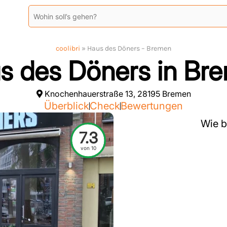
coolibri
»
Haus des Döners – Bremen
s des Döners in Br
Knochenhauerstraße 13, 28195 Bremen
Überblick
Check
Bewertungen
Wie b
7.3
von 10