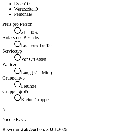
Essen
10
Wartezeiten
9
Personal
9
Preis pro Person
21 - 30 €
Anlass des Besuchs
Lockeres Treffen
Servicetyp
Vor Ort essen
Wartezeit
Lang (31+ Min.)
Gruppentyp
Freunde
Gruppengröße
Kleine Gruppe
N
Nicole R. G.
Bewertung abgegeben:
30.01.2026