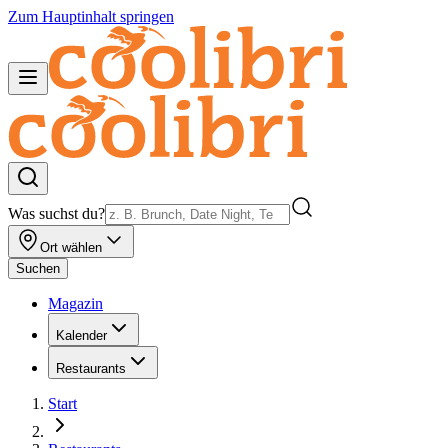
Zum Hauptinhalt springen
Was suchst du?
Ort wählen
Suchen
Magazin
Kalender
Restaurants
Start