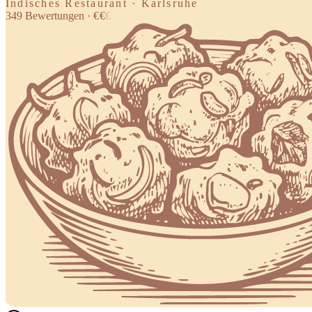
Indisches Restaurant · Karlsruhe
349
Bewertungen
·
€
€
€