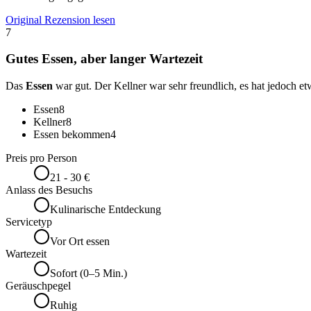
Original Rezension lesen
7
Gutes Essen, aber langer Wartezeit
Das
Essen
war gut. Der Kellner war sehr freundlich, es hat jedoch et
Essen
8
Kellner
8
Essen bekommen
4
Preis pro Person
21 - 30 €
Anlass des Besuchs
Kulinarische Entdeckung
Servicetyp
Vor Ort essen
Wartezeit
Sofort (0–5 Min.)
Geräuschpegel
Ruhig