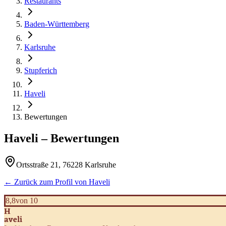
Restaurants
Baden-Württemberg
Karlsruhe
Stupferich
Haveli
Bewertungen
Haveli
– Bewertungen
Ortsstraße 21, 76228 Karlsruhe
← Zurück zum Profil von
Haveli
8,8
von 10
H
aveli