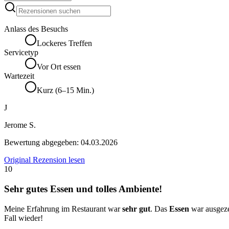
Anlass des Besuchs
Lockeres Treffen
Servicetyp
Vor Ort essen
Wartezeit
Kurz (6–15 Min.)
J
Jerome S.
Bewertung abgegeben:
04.03.2026
Original Rezension lesen
10
Sehr gutes Essen und tolles Ambiente!
Meine Erfahrung im Restaurant war
sehr gut
. Das
Essen
war ausgeze
Fall wieder!