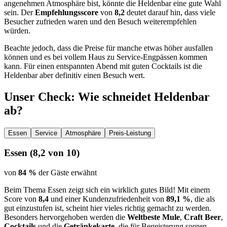
angenehmen Atmosphäre bist, könnte die Heldenbar eine gute Wahl
sein. Der
Empfehlungsscore
von
8,2
deutet darauf hin, dass viele
Besucher zufrieden waren und den Besuch weiterempfehlen
würden.
Beachte jedoch, dass die Preise für manche etwas höher ausfallen
können und es bei vollem Haus zu Service-Engpässen kommen
kann. Für einen entspannten Abend mit guten Cocktails ist die
Heldenbar aber definitiv einen Besuch wert.
Unser Check
: Wie schneidet
Heldenbar
ab?
Essen
Service
Atmosphäre
Preis-Leistung
Essen
(
8,2
von 10)
von
84 %
der Gäste erwähnt
Beim Thema Essen zeigt sich ein wirklich gutes Bild! Mit einem
Score von
8,4
und einer Kundenzufriedenheit von
89,1 %
, die als
gut einzustufen ist, scheint hier vieles richtig gemacht zu werden.
Besonders hervorgehoben werden die
Weltbeste Mule
,
Craft Beer
,
Cocktails
und die
Getränkekarte
, die für Begeisterung sorgen.