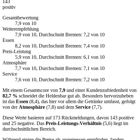
143
positiv
Gesamtbewertung
7,9
von 10
Weiterempfehlung
7,9
von 10
, Durchschnitt Bremen: 7,2 von 10
Essen
8,2
von 10
, Durchschnitt Bremen: 7,4 von 10
Preis-Leistung
5,9
von 10
, Durchschnitt Bremen: 6,1 von 10
Atmosphäre
7,7
von 10
, Durchschnitt Bremen: 7,1 von 10
Service
7,6
von 10
, Durchschnitt Bremen: 7,2 von 10
Mit einem Gesamtscore von
7,9
und einer Kundenzufriedenheit von
82,7 %
schneidet die Heldenbar gut ab. Besonders hervorzuheben
ist das
Essen
(8,4), das hier vor allem die Getränke umfasst, gefolgt
von der
Atmosphäre
(7,8) und dem
Service
(7,7).
Diese Werte basieren auf 173 Rückmeldungen, davon 143 positive
und 25 negative. Das
Preis-Leistungs-Verhältnis
(5,6) liegt im
durchschnittlichen Bereich.
Während einige die Preise als angemessen empfinden, fanden