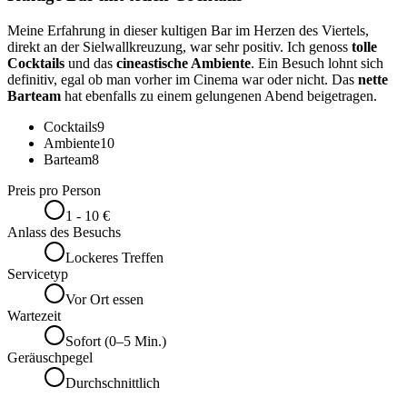
Meine Erfahrung in dieser kultigen Bar im Herzen des Viertels,
direkt an der Sielwallkreuzung, war sehr positiv. Ich genoss
tolle
Cocktails
und das
cineastische Ambiente
. Ein Besuch lohnt sich
definitiv, egal ob man vorher im Cinema war oder nicht. Das
nette
Barteam
hat ebenfalls zu einem gelungenen Abend beigetragen.
Cocktails
9
Ambiente
10
Barteam
8
Preis pro Person
1 - 10 €
Anlass des Besuchs
Lockeres Treffen
Servicetyp
Vor Ort essen
Wartezeit
Sofort (0–5 Min.)
Geräuschpegel
Durchschnittlich