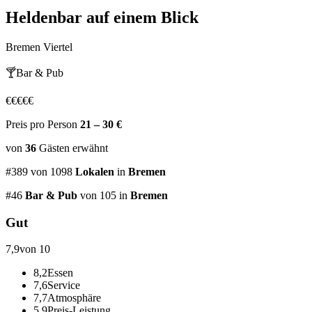
Heldenbar
auf einem Blick
Bremen Viertel
🍸
Bar & Pub
€
€
€
€
€
Preis pro Person
21 – 30 €
von
36
Gästen
erwähnt
#
389
von
1098
Lokalen
in
Bremen
#
46
Bar & Pub
von 105
in
Bremen
Gut
7,9
von 10
8,2
Essen
7,6
Service
7,7
Atmosphäre
5,9
Preis-Leistung