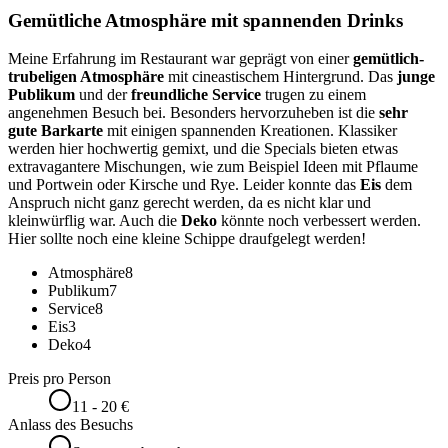
Gemütliche Atmosphäre mit spannenden Drinks
Meine Erfahrung im Restaurant war geprägt von einer
gemütlich-
trubeligen Atmosphäre
mit cineastischem Hintergrund. Das
junge
Publikum
und der
freundliche Service
trugen zu einem
angenehmen Besuch bei. Besonders hervorzuheben ist die
sehr
gute Barkarte
mit einigen spannenden Kreationen. Klassiker
werden hier hochwertig gemixt, und die Specials bieten etwas
extravagantere Mischungen, wie zum Beispiel Ideen mit Pflaume
und Portwein oder Kirsche und Rye. Leider konnte das
Eis
dem
Anspruch nicht ganz gerecht werden, da es nicht klar und
kleinwürflig war. Auch die
Deko
könnte noch verbessert werden.
Hier sollte noch eine kleine Schippe draufgelegt werden!
Atmosphäre
8
Publikum
7
Service
8
Eis
3
Deko
4
Preis pro Person
11 - 20 €
Anlass des Besuchs