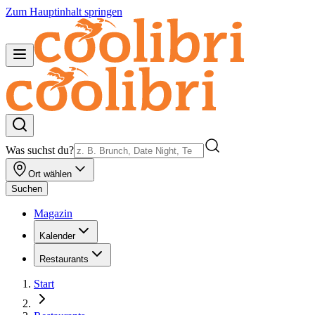
Zum Hauptinhalt springen
Was suchst du?
Ort wählen
Suchen
Magazin
Kalender
Restaurants
Start