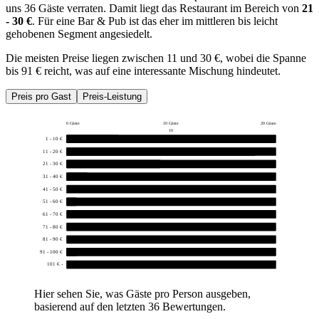
uns 36 Gäste verraten. Damit liegt das Restaurant im Bereich von
21
- 30 €
. Für eine Bar & Pub ist das eher im mittleren bis leicht
gehobenen Segment angesiedelt.
Die meisten Preise liegen zwischen 11 und 30 €, wobei die Spanne
bis 91 € reicht, was auf eine interessante Mischung hindeutet.
Preis pro Gast
Preis-Leistung
0 Gäste
10 Gäste
20 Gäste
10
1 - 10 €
5
11 - 20 €
18
21 - 30 €
9
31 - 40 €
2
41 - 50 €
0
51 - 60 €
1
61 - 70 €
0
71 - 80 €
0
81 - 90 €
0
91 - 100 €
1
101 € -
0
Hier sehen Sie, was Gäste pro Person ausgeben,
basierend auf den letzten 36 Bewertungen.