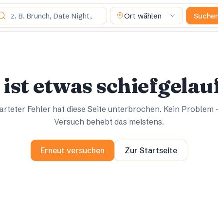
s suchst du?
Ort wählen
Suche
Ups.
Ups.
 ist etwas schiefgelau
rteter Fehler hat diese Seite unterbrochen. Kein Problem 
Versuch behebt das meistens.
Erneut versuchen
Zur Startseite