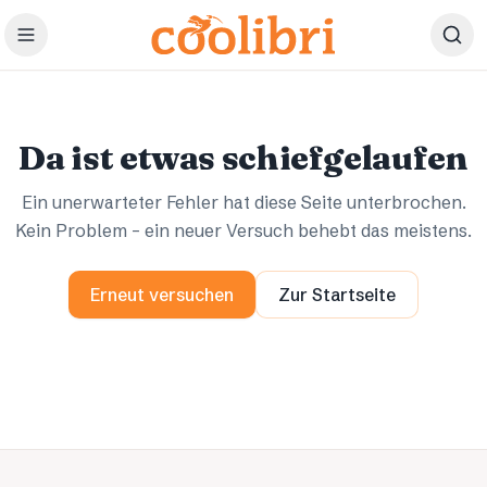
Zum Hauptinhalt springen
Ups.
Ups.
Da ist etwas schiefgelaufen
Ein unerwarteter Fehler hat diese Seite unterbrochen.
Kein Problem – ein neuer Versuch behebt das meistens.
Erneut versuchen
Zur Startseite