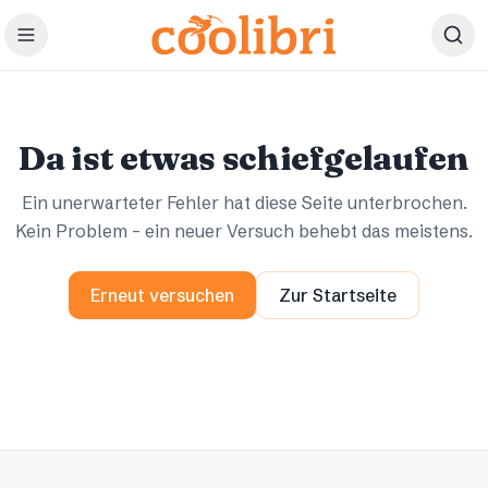
Zum Hauptinhalt springen
Ups.
Ups.
Da ist etwas schiefgelaufen
Ein unerwarteter Fehler hat diese Seite unterbrochen.
Kein Problem – ein neuer Versuch behebt das meistens.
Erneut versuchen
Zur Startseite