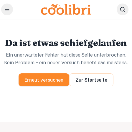
Zum Hauptinhalt springen
Ups.
Ups.
Da ist etwas schiefgelaufen
Ein unerwarteter Fehler hat diese Seite unterbrochen.
Kein Problem – ein neuer Versuch behebt das meistens.
Erneut versuchen
Zur Startseite