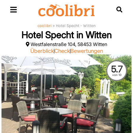
Skip
to
content
coolibri
»
Hotel Specht – Witten
Hotel Specht in Witten
Westfalenstraße 104, 58453 Witten
Überblick
Check
Bewertungen
5.7
von 10