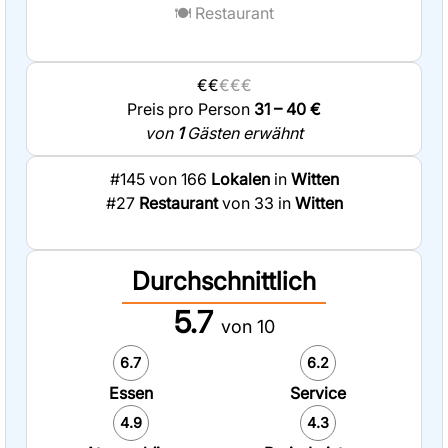
🍽️
Restaurant
€€
€€€
Preis pro Person
31 – 40 €
von
1
Gästen erwähnt
#145 von 166
Lokalen
in
Witten
#27
Restaurant
von 33 in
Witten
Durchschnittlich
5.7
von 10
6.7
6.2
Essen
Service
4.9
4.3