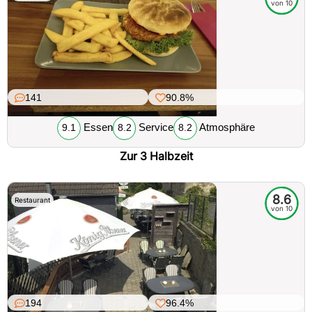
von 10
141
90.8%
Essen
Service
Atmosphäre
9.1
8.2
8.2
Zur 3 Halbzeit
8.6
Restaurant
von 10
194
96.4%