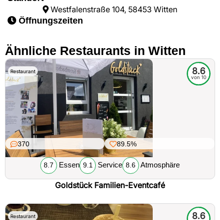
Westfalenstraße 104, 58453 Witten
Öffnungszeiten
Ähnliche Restaurants in Witten
8.6
Restaurant
von 10
370
89.5%
Essen
Service
Atmosphäre
8.7
9.1
8.6
Goldstück Familien-Eventcafé
8.6
Restaurant