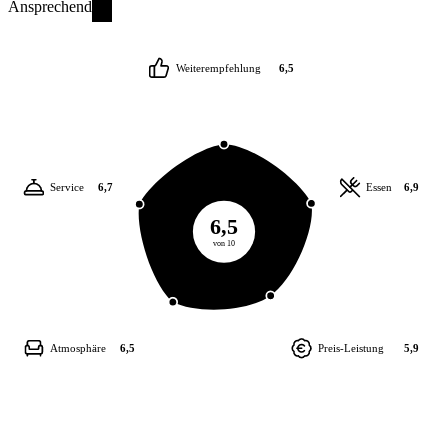
Ansprechend
Weiterempfehlung
6,5
Service
6,7
Essen
6,9
6,5
von 10
Atmosphäre
6,5
Preis-Leistung
5,9