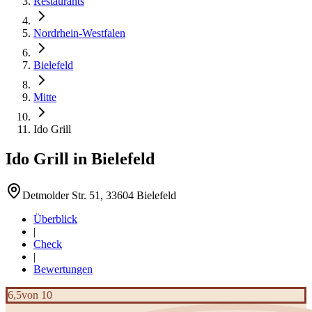
Restaurants
Nordrhein-Westfalen
Bielefeld
Mitte
Ido Grill
Ido Grill
in
Bielefeld
Detmolder Str. 51, 33604 Bielefeld
Überblick
|
Check
|
Bewertungen
6,5
von 10