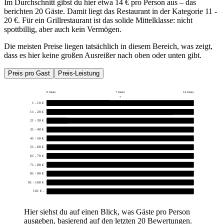
Im Durchschnitt gibst du hier etwa 14 € pro Person aus – das
berichten 20 Gäste. Damit liegt das Restaurant in der Kategorie 11 -
20 €. Für ein Grillrestaurant ist das solide Mittelklasse: nicht
spottbillig, aber auch kein Vermögen.
Die meisten Preise liegen tatsächlich in diesem Bereich, was zeigt,
dass es hier keine großen Ausreißer nach oben oder unten gibt.
Preis pro Gast
Preis-Leistung
0 Gäste
7 Gäste
14 Gäste
7
1 - 10 €
6
11 - 20 €
12
21 - 30 €
2
31 - 40 €
0
41 - 50 €
0
51 - 60 €
0
61 - 70 €
0
71 - 80 €
0
81 - 90 €
0
91 - 100 €
0
101 € -
0
Hier siehst du auf einen Blick, was Gäste pro Person
ausgeben, basierend auf den letzten 20 Bewertungen.