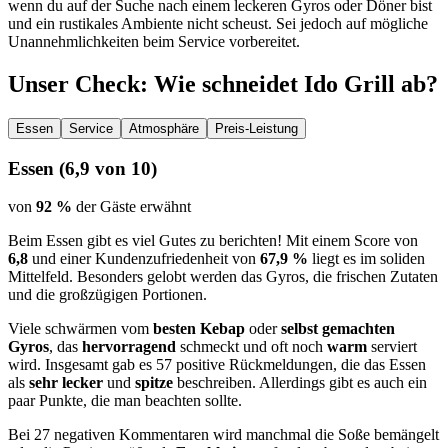
wenn du auf der Suche nach einem leckeren Gyros oder Döner bist
und ein rustikales Ambiente nicht scheust. Sei jedoch auf mögliche
Unannehmlichkeiten beim Service vorbereitet.
Unser Check
: Wie schneidet
Ido Grill
ab?
Essen
Service
Atmosphäre
Preis-Leistung
Essen
(
6,9
von 10)
von
92 %
der Gäste erwähnt
Beim Essen gibt es viel Gutes zu berichten! Mit einem Score von
6,8
und einer Kundenzufriedenheit von
67,9 %
liegt es im soliden
Mittelfeld. Besonders gelobt werden das Gyros, die frischen Zutaten
und die großzügigen Portionen.
Viele schwärmen vom
besten Kebap
oder
selbst gemachten
Gyros
, das
hervorragend
schmeckt und oft noch
warm
serviert
wird. Insgesamt gab es 57 positive Rückmeldungen, die das Essen
als
sehr lecker
und
spitze
beschreiben. Allerdings gibt es auch ein
paar Punkte, die man beachten sollte.
Bei 27 negativen Kommentaren wird manchmal die Soße bemängelt