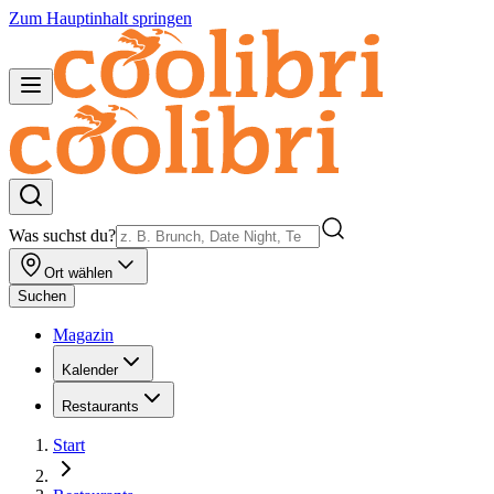
Zum Hauptinhalt springen
Was suchst du?
Ort wählen
Suchen
Magazin
Kalender
Restaurants
Start