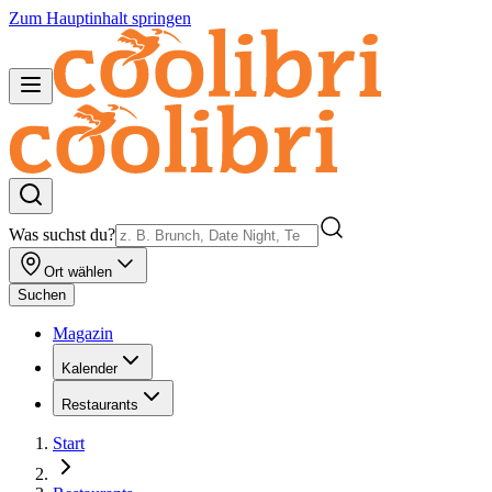
Zum Hauptinhalt springen
Was suchst du?
Ort wählen
Suchen
Magazin
Kalender
Restaurants
Start