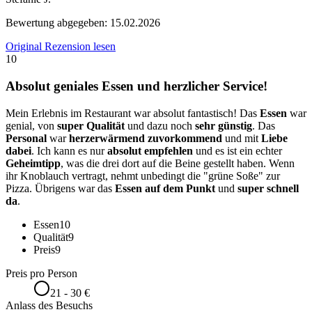
Bewertung abgegeben:
15.02.2026
Original Rezension lesen
10
Absolut geniales Essen und herzlicher Service!
Mein Erlebnis im Restaurant war absolut fantastisch! Das
Essen
war
genial, von
super Qualität
und dazu noch
sehr günstig
. Das
Personal
war
herzerwärmend zuvorkommend
und mit
Liebe
dabei
. Ich kann es nur
absolut empfehlen
und es ist ein echter
Geheimtipp
, was die drei dort auf die Beine gestellt haben. Wenn
ihr Knoblauch vertragt, nehmt unbedingt die "grüne Soße" zur
Pizza. Übrigens war das
Essen auf dem Punkt
und
super schnell
da
.
Essen
10
Qualität
9
Preis
9
Preis pro Person
21 - 30 €
Anlass des Besuchs