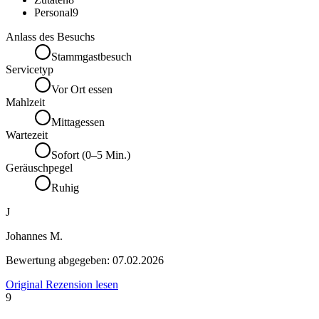
Personal
9
Anlass des Besuchs
Stammgastbesuch
Servicetyp
Vor Ort essen
Mahlzeit
Mittagessen
Wartezeit
Sofort (0–5 Min.)
Geräuschpegel
Ruhig
J
Johannes M.
Bewertung abgegeben:
07.02.2026
Original Rezension lesen
9