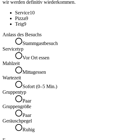
wir werden definitiv wiederkommen.
Service
10
Pizza
9
Teig
9
Anlass des Besuchs
Stammgastbesuch
Servicetyp
Vor Ort essen
Mahlzeit
Mittagessen
Wartezeit
Sofort (0–5 Min.)
Gruppentyp
Paar
Gruppengröße
Paar
Geräuschpegel
Ruhig