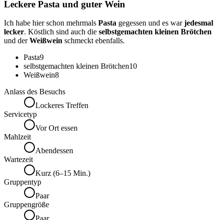
Leckere Pasta und guter Wein
Ich habe hier schon mehrmals
Pasta
gegessen und es war
jedesmal
lecker
. Köstlich sind auch die
selbstgemachten kleinen Brötchen
und der
Weißwein
schmeckt ebenfalls.
Pasta
9
selbstgemachten kleinen Brötchen
10
Weißwein
8
Anlass des Besuchs
Lockeres Treffen
Servicetyp
Vor Ort essen
Mahlzeit
Abendessen
Wartezeit
Kurz (6–15 Min.)
Gruppentyp
Paar
Gruppengröße
Paar