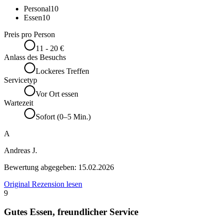
Personal
10
Essen
10
Preis pro Person
11 - 20 €
Anlass des Besuchs
Lockeres Treffen
Servicetyp
Vor Ort essen
Wartezeit
Sofort (0–5 Min.)
A
Andreas J.
Bewertung abgegeben:
15.02.2026
Original Rezension lesen
9
Gutes Essen, freundlicher Service