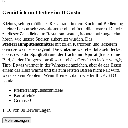
9
Gemütlich und lecker im Il Gusto
Kleines, sehr gemütliches Restaurant, in dem Koch und Bedienung
in einer Person sehr zuvorkommend und freundlich waren. Da wir
zu dieser Zeit alleine im Restaurant waren, konnten wir angenehm
hören, wie unsere Speisen zubereitet wurden. Das
Pfefferrahmputenschnitzel
mit tollen Kartoffeln und leckerem
Gemüse war hervorragend. Die
Calzone
war ebenfalls sehr lecker,
ebenso wie die
Spaghetti
und der
Lachs mit Spinat
(leider ohne
Bild, da der Hunger zu groß war und das Gericht so lecker war😋).
Tipp: Etwas wärmer in der Winterzeit anziehen, aber da das Essen
einem das Herz wärmt und bis zum letzten Bissen nicht kalt wird,
war das kein Problem. Wenn Bremen, dann wieder IL GUSTO!
Danke.
Pfefferrahmputenschnitzel
9
Kartoffeln
9
Gemüse
9
1–10 von 38 Bewertungen
Mehr anzeigen