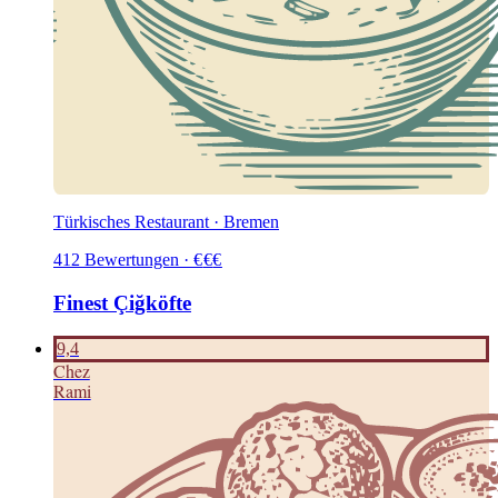
Türkisches Restaurant · Bremen
412
Bewertungen
·
€
€
€
Finest Çiğköfte
9,4
C
hez
Rami