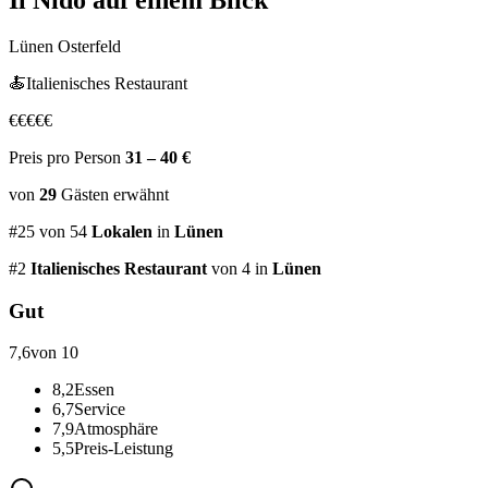
Il Nido
auf einem Blick
Lünen Osterfeld
🍝
Italienisches Restaurant
€
€
€
€
€
Preis pro Person
31 – 40 €
von
29
Gästen
erwähnt
#
25
von
54
Lokalen
in
Lünen
#
2
Italienisches Restaurant
von 4
in
Lünen
Gut
7,6
von 10
8,2
Essen
6,7
Service
7,9
Atmosphäre
5,5
Preis-Leistung