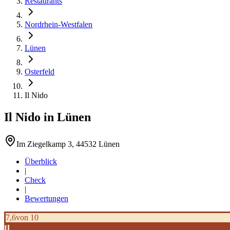
Restaurants
Nordrhein-Westfalen
Lünen
Osterfeld
Il Nido
Il Nido
in
Lünen
Im Ziegelkamp 3, 44532 Lünen
Überblick
|
Check
|
Bewertungen
7,6
von 10
Il