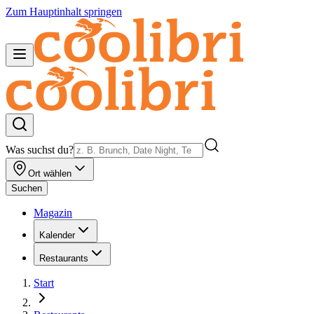
Zum Hauptinhalt springen
Was suchst du?
Ort wählen
Suchen
Magazin
Kalender
Restaurants
Start