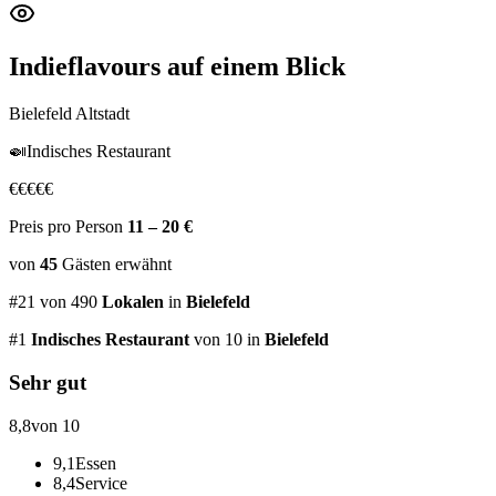
Indieflavours
auf einem Blick
Bielefeld Altstadt
🍛
Indisches Restaurant
€
€
€
€
€
Preis pro Person
11 – 20 €
von
45
Gästen
erwähnt
#
21
von
490
Lokalen
in
Bielefeld
#
1
Indisches Restaurant
von 10
in
Bielefeld
Sehr gut
8,8
von 10
9,1
Essen
8,4
Service