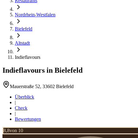
Restaurants
Nordrhein-Westfalen
Bielefeld
Altstadt
Indieflavours
Indieflavours
in
Bielefeld
Mauerstraße 52, 33602 Bielefeld
Überblick
|
Check
|
Bewertungen
8,8
von 10