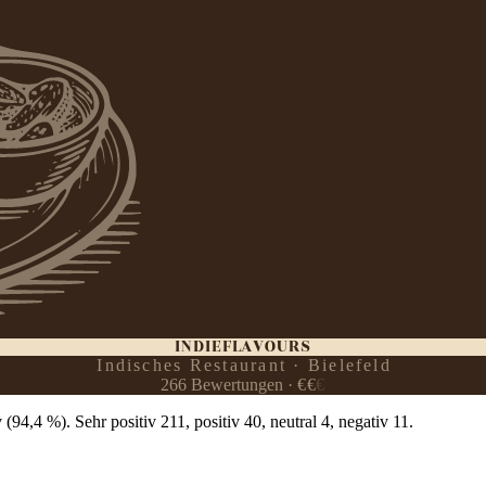
INDIEFLAVOURS
Indisches Restaurant · Bielefeld
266
Bewertungen
·
€
€
€
94,4 %). Sehr positiv 211, positiv 40, neutral 4, negativ 11.