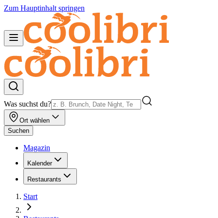
Zum Hauptinhalt springen
Was suchst du?
Ort wählen
Suchen
Magazin
Kalender
Restaurants
Start