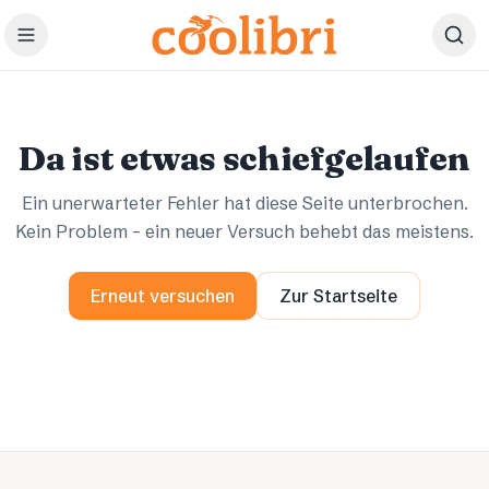
Zum Hauptinhalt springen
Ups.
Ups.
Da ist etwas schiefgelaufen
Ein unerwarteter Fehler hat diese Seite unterbrochen.
Kein Problem – ein neuer Versuch behebt das meistens.
Erneut versuchen
Zur Startseite