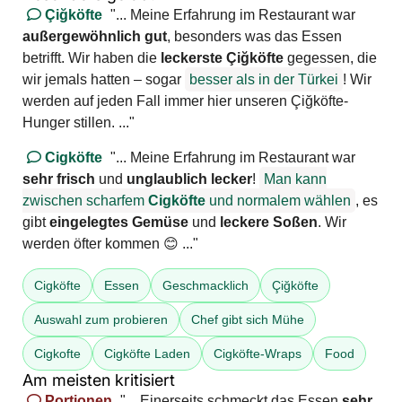
Çiğköfte
"... Meine Erfahrung im Restaurant war
außergewöhnlich gut
, besonders was das Essen
betrifft. Wir haben die
leckerste Çiğköfte
gegessen, die
wir jemals hatten – sogar
besser als in der Türkei
! Wir
werden auf jeden Fall immer hier unseren Çiğköfte-
Hunger stillen. ..."
Cigköfte
"... Meine Erfahrung im Restaurant war
sehr frisch
und
unglaublich lecker
!
Man kann
zwischen scharfem
Cigköfte
und normalem wählen
, es
gibt
eingelegtes Gemüse
und
leckere Soßen
. Wir
werden öfter kommen 😊 ..."
Cigköfte
Essen
Geschmacklich
Çiğköfte
Auswahl zum probieren
Chef gibt sich Mühe
Cigkofte
Cigköfte Laden
Cigköfte-Wraps
Food
Am meisten kritisiert
Portionen
"... Einerseits schmeckt das Essen
sehr