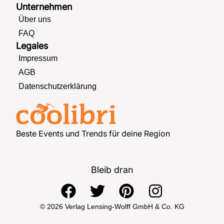
Unternehmen
Über uns
FAQ
Legales
Impressum
AGB
Datenschutzerklärung
Beste Events und Trends für deine Region
Bleib dran
F
T
P
I
a
w
i
n
© 2026 Verlag Lensing-Wolff GmbH & Co. KG
c
i
n
s