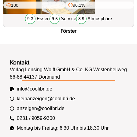
180
96.1%
Essen
Service
Atmosphäre
9.3
9.5
8.9
Förster
Kontakt
Verlag Lensing-Wolff GmbH & Co. KG Westenhellweg
86-88 44137 Dortmund
info@coolibri.de
kleinanzeigen@coolibri.de
anzeigen@coolibri.de
0231 / 9059-9300
Montag bis Freitag: 6.30 Uhr bis 18.30 Uhr