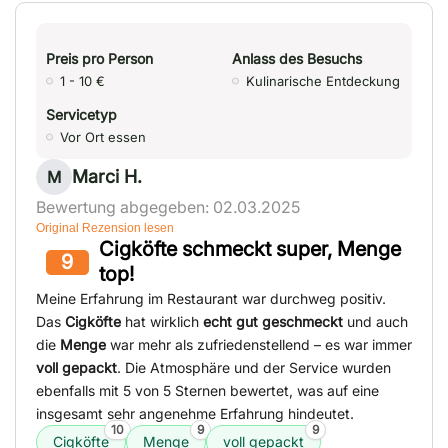
Preis pro Person
Anlass des Besuchs
1 - 10 €
Kulinarische Entdeckung
Servicetyp
Vor Ort essen
Marci H.
M
Bewertung abgegeben: 02.03.2025
Original Rezension lesen
Cigköfte schmeckt super, Menge
9
top!
Meine Erfahrung im Restaurant war durchweg positiv.
Das
Cigköfte
hat wirklich
echt gut geschmeckt
und auch
die
Menge
war mehr als zufriedenstellend – es war immer
voll gepackt
. Die Atmosphäre und der Service wurden
ebenfalls mit 5 von 5 Sternen bewertet, was auf eine
insgesamt sehr angenehme Erfahrung hindeutet.
10
9
9
Cigköfte
Menge
voll gepackt