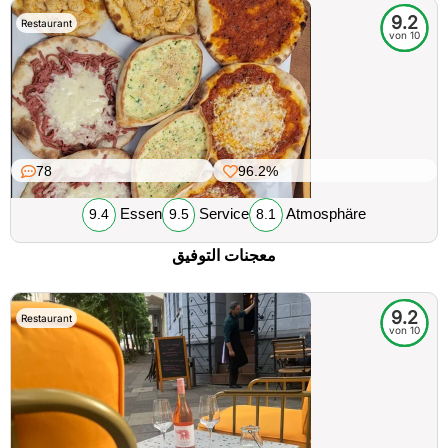
9.2
Restaurant
von 10
78
96.2%
Essen
Service
Atmosphäre
9.4
9.5
8.1
معجنات التوفيق
9.2
Restaurant
von 10