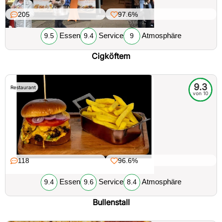
205
97.6%
Essen
Service
Atmosphäre
9.5
9.4
9
Cigköftem
9.3
Restaurant
von 10
118
96.6%
Essen
Service
Atmosphäre
9.4
9.6
8.4
Bullenstall