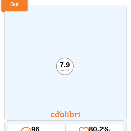
Gut
7.9
von 10
96
80.2%