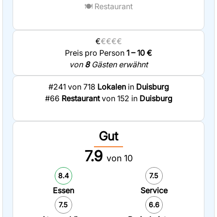
🍽️
Restaurant
€
€€€€
Preis pro Person
1 – 10 €
von
8
Gästen erwähnt
#241 von 718
Lokalen
in
Duisburg
#66
Restaurant
von 152 in
Duisburg
Gut
7.9
von 10
8.4
7.5
Essen
Service
7.5
6.6