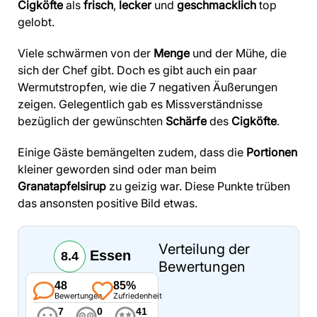
Cigköfte
als
frisch
,
lecker
und
geschmacklich
top
gelobt.
Viele schwärmen von der
Menge
und der Mühe, die
sich der Chef gibt. Doch es gibt auch ein paar
Wermutstropfen, wie die 7 negativen Äußerungen
zeigen. Gelegentlich gab es Missverständnisse
bezüglich der gewünschten
Schärfe
des
Cigköfte
.
Einige Gäste bemängelten zudem, dass die
Portionen
kleiner geworden sind oder man beim
Granatapfelsirup
zu geizig war. Diese Punkte trüben
das ansonsten positive Bild etwas.
Verteilung der
Essen
8.4
Bewertungen
48
85%
Bewertungen
Zufriedenheit
7
0
41