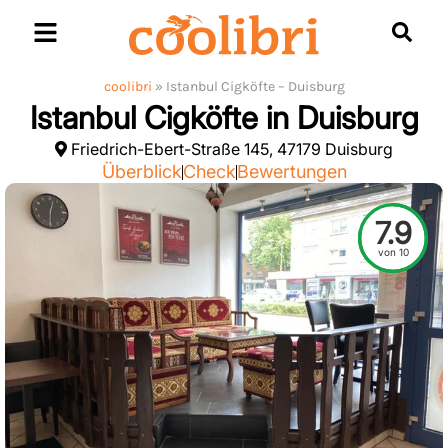
Skip
to
content
coolibri
»
Istanbul Cigköfte – Duisburg
Istanbul Cigköfte in Duisburg
Friedrich-Ebert-Straße 145, 47179 Duisburg
Überblick
Check
Bewertungen
7.9
von 10