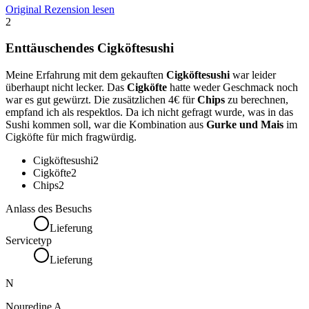
Original Rezension lesen
2
Enttäuschendes Cigköftesushi
Meine Erfahrung mit dem gekauften
Cigköftesushi
war leider
überhaupt nicht lecker. Das
Cigköfte
hatte weder Geschmack noch
war es gut gewürzt. Die zusätzlichen 4€ für
Chips
zu berechnen,
empfand ich als respektlos. Da ich nicht gefragt wurde, was in das
Sushi kommen soll, war die Kombination aus
Gurke und Mais
im
Cigköfte für mich fragwürdig.
Cigköftesushi
2
Cigköfte
2
Chips
2
Anlass des Besuchs
Lieferung
Servicetyp
Lieferung
N
Nouredine A.