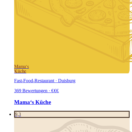
Mama‘s
Küche
Fast-Food-Restaurant · Duisburg
369
Bewertungen
·
€
€
€
Mama‘s Küche
9,3