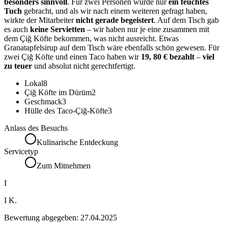
besonders sinnvoll
. Für zwei Personen wurde nur
ein feuchtes
Tuch
gebracht, und als wir nach einem weiteren gefragt haben,
wirkte der Mitarbeiter
nicht gerade begeistert
. Auf dem Tisch gab
es auch
keine Servietten
– wir haben nur je eine zusammen mit
dem Çiğ Köfte bekommen, was nicht ausreicht. Etwas
Granatapfelsirup auf dem Tisch wäre ebenfalls schön gewesen. Für
zwei Çiğ Köfte und einen Taco haben wir
19, 80 € bezahlt
–
viel
zu teuer
und absolut nicht gerechtfertigt.
Lokal
8
Çiğ Köfte im Dürüm
2
Geschmack
3
Hülle des Taco-Çiğ-Köfte
3
Anlass des Besuchs
Kulinarische Entdeckung
Servicetyp
Zum Mitnehmen
I
I K.
Bewertung abgegeben:
27.04.2025