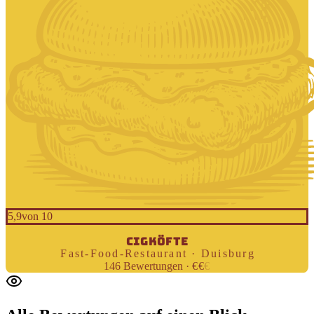
5,9
von 10
ISTANBUL
CIGKÖFTE
Fast-Food-Restaurant · Duisburg
146
Bewertungen
·
€
€
€