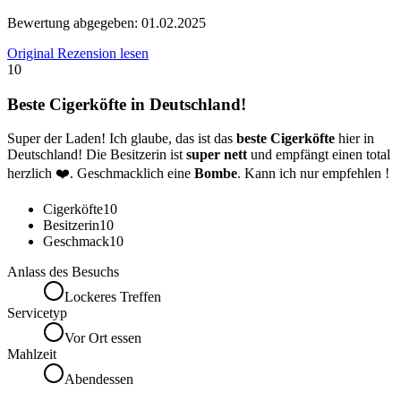
Bewertung abgegeben:
01.02.2025
Original Rezension lesen
10
Beste Cigerköfte in Deutschland!
Super der Laden! Ich glaube, das ist das
beste Cigerköfte
hier in
Deutschland! Die Besitzerin ist
super nett
und empfängt einen total
herzlich ❤️. Geschmacklich eine
Bombe
. Kann ich nur empfehlen !
Cigerköfte
10
Besitzerin
10
Geschmack
10
Anlass des Besuchs
Lockeres Treffen
Servicetyp
Vor Ort essen
Mahlzeit
Abendessen