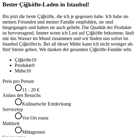
Bester Çiğköfte-Laden in Istanbul!
Bis jetzt die beste Çiğköfte, die ich je gegessen habe. Ich habe sie
meinen Freunden und meiner Familie empfohlen, sie sind
hingegangen und haben sie auch geliebt. Die Qualität der Produkte
ist hervorragend. Immer wenn ich Lust auf Çiğköfte bekomme, läuft
mir das Wasser im Mund zusammen und wir finden uns sofort im
Istanbul Çiğköftecis. Bei all dieser Mühe kann ich nicht weniger als
fünf Sterne geben. Wir danken der gesamten Çiğköfte-Familie sehr.
Çiğköfte
10
Produkte
9
Mühe
10
Preis pro Person
11 - 20 €
Anlass des Besuchs
Kulinarische Entdeckung
Servicetyp
Vor Ort essen
Mahlzeit
Mittagessen