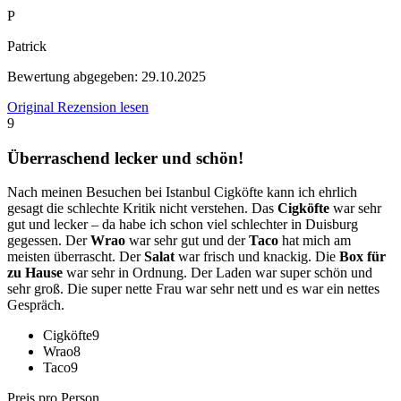
P
Patrick
Bewertung abgegeben:
29.10.2025
Original Rezension lesen
9
Überraschend lecker und schön!
Nach meinen Besuchen bei Istanbul Cigköfte kann ich ehrlich
gesagt die schlechte Kritik nicht verstehen. Das
Cigköfte
war sehr
gut und lecker – da habe ich schon viel schlechter in Duisburg
gegessen. Der
Wrao
war sehr gut und der
Taco
hat mich am
meisten überrascht. Der
Salat
war frisch und knackig. Die
Box für
zu Hause
war sehr in Ordnung. Der Laden war super schön und
sehr groß. Die super nette Frau war sehr nett und es war ein nettes
Gespräch.
Cigköfte
9
Wrao
8
Taco
9
Preis pro Person