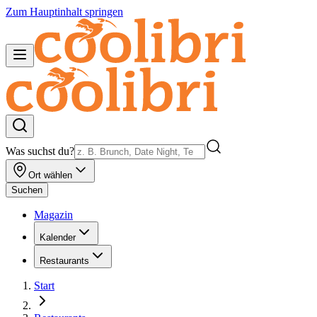
Zum Hauptinhalt springen
Was suchst du?
Ort wählen
Suchen
Magazin
Kalender
Restaurants
Start