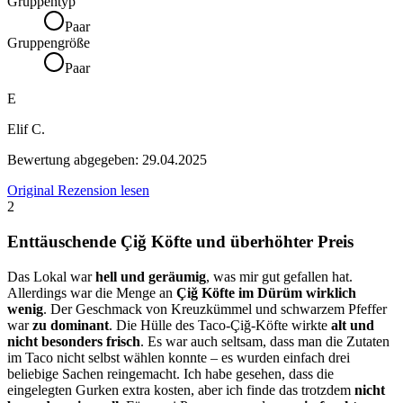
Gruppentyp
Paar
Gruppengröße
Paar
E
Elif C.
Bewertung abgegeben:
29.04.2025
Original Rezension lesen
2
Enttäuschende Çiğ Köfte und überhöhter Preis
Das Lokal war
hell und geräumig
, was mir gut gefallen hat.
Allerdings war die Menge an
Çiğ Köfte im Dürüm wirklich
wenig
. Der Geschmack von Kreuzkümmel und schwarzem Pfeffer
war
zu dominant
. Die Hülle des Taco-Çiğ-Köfte wirkte
alt und
nicht besonders frisch
. Es war auch seltsam, dass man die Zutaten
im Taco nicht selbst wählen konnte – es wurden einfach drei
beliebige Sachen reingemacht. Ich habe gesehen, dass die
eingelegten Gurken extra kosten, aber ich finde das trotzdem
nicht