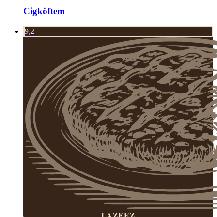
Cigköftem
9,2
LAZEEZ