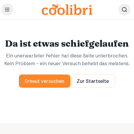
Zum Hauptinhalt springen
Ups.
Ups.
Da ist etwas schiefgelaufen
Ein unerwarteter Fehler hat diese Seite unterbrochen.
Kein Problem – ein neuer Versuch behebt das meistens.
Erneut versuchen
Zur Startseite