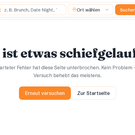
 suchst du?
Ort wählen
Suche
Ups.
Ups.
 ist etwas schiefgelau
rteter Fehler hat diese Seite unterbrochen. Kein Problem 
Versuch behebt das meistens.
Erneut versuchen
Zur Startseite