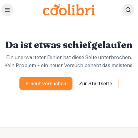
Zum Hauptinhalt springen
Ups.
Ups.
Da ist etwas schiefgelaufen
Ein unerwarteter Fehler hat diese Seite unterbrochen.
Kein Problem – ein neuer Versuch behebt das meistens.
Erneut versuchen
Zur Startseite