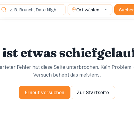
as suchst du?
Ort wählen
Suche
Ups.
Ups.
 ist etwas schiefgelau
rteter Fehler hat diese Seite unterbrochen. Kein Problem 
Versuch behebt das meistens.
Erneut versuchen
Zur Startseite