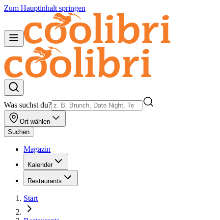
Zum Hauptinhalt springen
Was suchst du?
Ort wählen
Suchen
Magazin
Kalender
Restaurants
Start