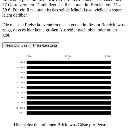
77 Gäste verraten. Damit liegt das Restaurant im Bereich von
11 -
20 €
. Für ein Restaurant ist das solide Mittelklasse, vielleicht sogar
leicht darüber.
Die meisten Preise konzentrieren sich genau in diesem Bereich, was
zeigt, dass es hier keine großen Ausreißer nach oben oder unten
gibt.
Preis pro Gast
Preis-Leistung
0 Gäste
29 Gäste
58 Gäste
29
1 - 10 €
14
11 - 20 €
52
21 - 30 €
7
31 - 40 €
2
41 - 50 €
1
51 - 60 €
1
61 - 70 €
0
71 - 80 €
0
81 - 90 €
0
91 - 100 €
0
101 € -
0
Hier siehst du auf einen Blick, was Gäste pro Person