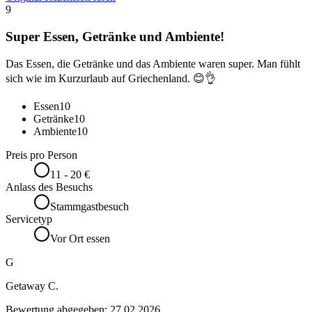
9
Super Essen, Getränke und Ambiente!
Das Essen, die Getränke und das Ambiente waren super. Man fühlt
sich wie im Kurzurlaub auf Griechenland. 😊👌
Essen
10
Getränke
10
Ambiente
10
Preis pro Person
11 - 20 €
Anlass des Besuchs
Stammgastbesuch
Servicetyp
Vor Ort essen
G
Getaway C.
Bewertung abgegeben:
27.02.2026