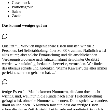
Geschmack
Portionsgröße
Salate
Zaziki
Das kommt weniger gut an
Qualität
"...
Wirklich ungenießbare Essen mussten wir für 2
Personen, bei Selbstabholung, über 30, 00 € zahlen. Natürlich wird
alles teurer, aber solche Enttäuschung und die anschließenden
Verdauungsprobleme nach
jahrzehntelang gewohnter
Qualität
werden wir zukünftig, bedauerlicherweise, vermeiden. Wir finden
das überaus schade und gedenken "Mama Kawala", die alles immer
perfekt zusammen gehalten hat.
..."
fertige Essen
"...
Man bekommt Nummern, die dann doch nicht
wichtig sind, weil nur in die Runde nach einer Telefonbestellung
gefragt wird, ohne die Nummer zu nennen. Dann spricht wer anders
drauf an und nach 15 Minuten fällt auf, dass
das
fertige Essen
schon die ganze Zeit da steht
. Leider sehr unkoordiniert, jedoch ist