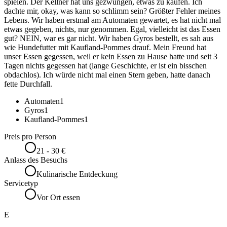
spielen. Der Kellner hat uns gezwungen, etwas zu kaufen. Ich
dachte mir, okay, was kann so schlimm sein? Größter Fehler meines
Lebens. Wir haben erstmal am Automaten gewartet, es hat nicht mal
etwas gegeben, nichts, nur genommen. Egal, vielleicht ist das Essen
gut? NEIN, war es gar nicht. Wir haben Gyros bestellt, es sah aus
wie Hundefutter mit Kaufland-Pommes drauf. Mein Freund hat
unser Essen gegessen, weil er kein Essen zu Hause hatte und seit 3
Tagen nichts gegessen hat (lange Geschichte, er ist ein bisschen
obdachlos). Ich würde nicht mal einen Stern geben, hatte danach
fette Durchfall.
Automaten
1
Gyros
1
Kaufland-Pommes
1
Preis pro Person
21 - 30 €
Anlass des Besuchs
Kulinarische Entdeckung
Servicetyp
Vor Ort essen
E