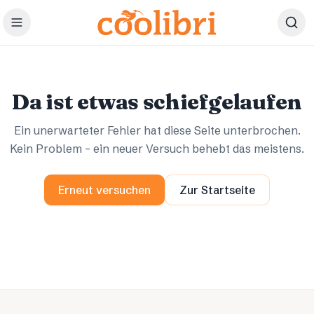
Zum Hauptinhalt springen
Ups.
Ups.
Da ist etwas schiefgelaufen
Ein unerwarteter Fehler hat diese Seite unterbrochen.
Kein Problem – ein neuer Versuch behebt das meistens.
Erneut versuchen
Zur Startseite