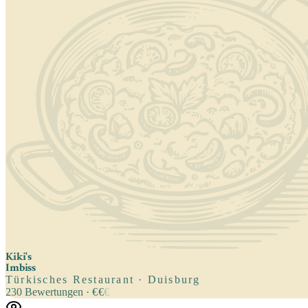
Kiki's
Imbiss
Türkisches Restaurant · Duisburg
230
Bewertungen
·
€
€
€