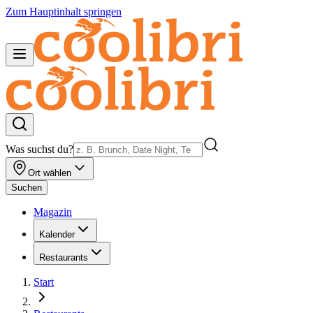
Zum Hauptinhalt springen
Was suchst du?
Ort wählen
Suchen
Magazin
Kalender
Restaurants
Start