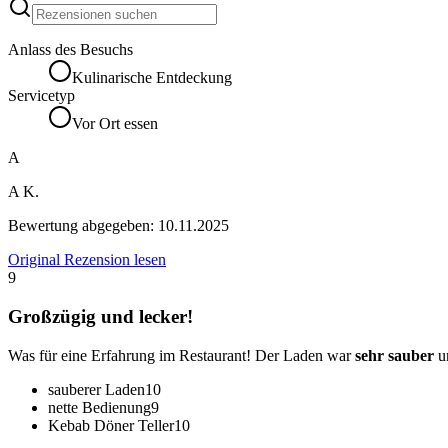
Anlass des Besuchs
Kulinarische Entdeckung
Servicetyp
Vor Ort essen
A
A K.
Bewertung abgegeben:
10.11.2025
Original Rezension lesen
9
Großzügig und lecker!
Was für eine Erfahrung im Restaurant! Der Laden war
sehr sauber
u
sauberer Laden
10
nette Bedienung
9
Kebab Döner Teller
10