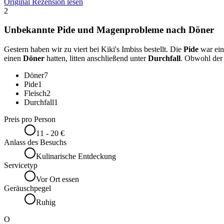
Original Rezension lesen
2
Unbekannte Pide und Magenprobleme nach Döner
Gestern haben wir zu viert bei Kiki's Imbiss bestellt. Die
Pide
war ei
einen
Döner
hatten, litten anschließend unter
Durchfall
. Obwohl der
Döner
7
Pide
1
Fleisch
2
Durchfall
1
Preis pro Person
11 - 20 €
Anlass des Besuchs
Kulinarische Entdeckung
Servicetyp
Vor Ort essen
Geräuschpegel
Ruhig
O