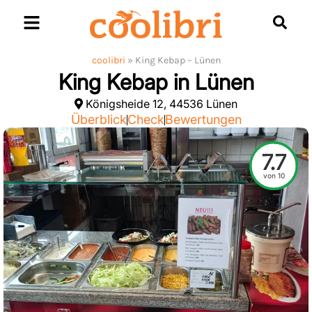
Skip
to
content
coolibri
»
King Kebap – Lünen
King Kebap in Lünen
Königsheide 12, 44536 Lünen
Überblick
Check
Bewertungen
7.7
von 10