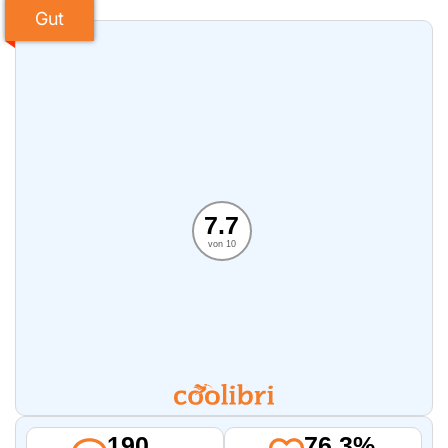
Gut
7.7
von 10
190
76.3%