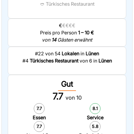
🥙
Türkisches Restaurant
€
€€€€
Preis pro Person
1 – 10 €
von
14
Gästen erwähnt
#22 von 54
Lokalen
in
Lünen
#4
Türkisches Restaurant
von 6 in
Lünen
Gut
7.7
von 10
7.7
8.1
Essen
Service
7.7
5.8