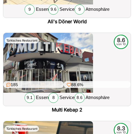
Essen
Service
Atmosphäre
9
9.6
9
Ali's Döner World
8.6
Türkisches Restaurant
von 10
185
88.6%
Essen
Service
Atmosphäre
9.1
8
8.6
Multi Kebap 2
8.3
Türkisches Restaurant
von 10