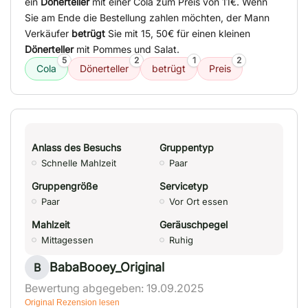
ein
Dönerteller
mit einer Cola zum Preis von 11€. Wenn
Sie am Ende die Bestellung zahlen möchten, der Mann
Verkäufer
betrügt
Sie mit 15, 50€ für einen kleinen
Dönerteller
mit Pommes und Salat.
5
2
1
2
Cola
Dönerteller
betrügt
Preis
Anlass des Besuchs
Gruppentyp
Schnelle Mahlzeit
Paar
Gruppengröße
Servicetyp
Paar
Vor Ort essen
Mahlzeit
Geräuschpegel
Mittagessen
Ruhig
BabaBooey_Original
B
Bewertung abgegeben: 19.09.2025
Original Rezension lesen