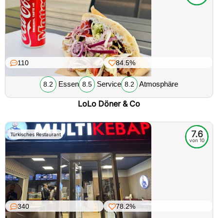
110
84.5%
Essen
Service
Atmosphäre
8.2
8.5
8.2
LoLo Döner & Co
7.6
Türkisches Restaurant
von 10
340
78.2%