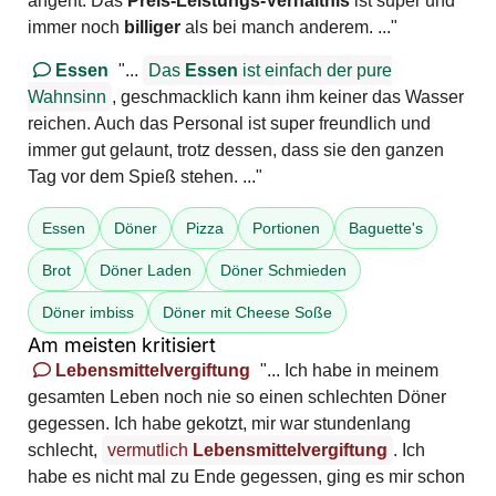
angeht. Das
Preis-Leistungs-Verhältnis
ist super und
immer noch
billiger
als bei manch anderem. ..."
Essen
"...
Das
Essen
ist einfach der pure
Wahnsinn
, geschmacklich kann ihm keiner das Wasser
reichen. Auch das Personal ist super freundlich und
immer gut gelaunt, trotz dessen, dass sie den ganzen
Tag vor dem Spieß stehen. ..."
Essen
Döner
Pizza
Portionen
Baguette's
Brot
Döner Laden
Döner Schmieden
Döner imbiss
Döner mit Cheese Soße
Am meisten kritisiert
Lebensmittelvergiftung
"... Ich habe in meinem
gesamten Leben noch nie so einen schlechten Döner
gegessen. Ich habe gekotzt, mir war stundenlang
schlecht,
vermutlich
Lebensmittelvergiftung
. Ich
habe es nicht mal zu Ende gegessen, ging es mir schon