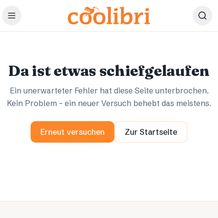
Zum Hauptinhalt springen
Ups.
Ups.
Da ist etwas schiefgelaufen
Ein unerwarteter Fehler hat diese Seite unterbrochen.
Kein Problem – ein neuer Versuch behebt das meistens.
Erneut versuchen
Zur Startseite