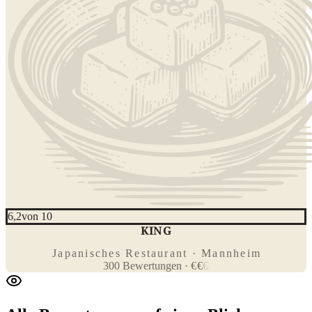
6,2
von 10
KING
SUSHI
Japanisches Restaurant · Mannheim
300
Bewertungen
·
€
€
€