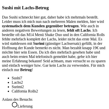
Sushi mit Lachs-Betrug
Das Sushi schmeckt hier gut, daher habe ich mehrmals bestellt.
Leider muss ich mich nun nach mehreren Malen melden, hier wird
systematisch dem Kunden gegenüber betrogen
. Wie auch in
anderen negativen Bewertungen zu lesen,
fehlt oft Lachs
. Ich
bestellte oft das M14 Menü Shake Duo und in den California Rolls
fehlte mehrfach komplett der Lachs, leider nicht das erste Mal. Es
wird stattdessen mit
Surimi
(günstiger Lachsersatz) gefüllt, in der
Hoffnung der Kunde bemerkt es nicht. Man bezahlt knapp 19€ und
möchte hier sein Essen. Da ich dies mehrfach gesehen habe und
auch beim ersten Mal telefonisch gemeldet habe, gebe ich hier
meine Erfahrung bekannt! Seid achtsam, man versucht so zu sparen
und einfach weniger bzw. Gar kein Lachs zu verwenden. Für mich
einfach nur
Betrug
!
Sushi
7
Lachs
2
Surimi
2
California Rolls
2
Anlass des Besuchs
Lieferung