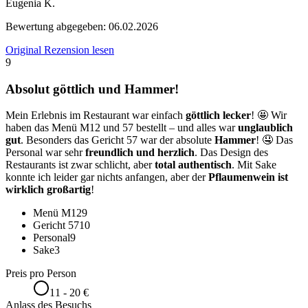
Eugenia K.
Bewertung abgegeben:
06.02.2026
Original Rezension lesen
9
Absolut göttlich und Hammer!
Mein Erlebnis im Restaurant war einfach
göttlich lecker
! 🤩 Wir
haben das Menü M12 und 57 bestellt – und alles war
unglaublich
gut
. Besonders das Gericht 57 war der absolute
Hammer
! 🤤 Das
Personal war sehr
freundlich und herzlich
. Das Design des
Restaurants ist zwar schlicht, aber
total authentisch
. Mit Sake
konnte ich leider gar nichts anfangen, aber der
Pflaumenwein ist
wirklich großartig
!
Menü M12
9
Gericht 57
10
Personal
9
Sake
3
Preis pro Person
11 - 20 €
Anlass des Besuchs