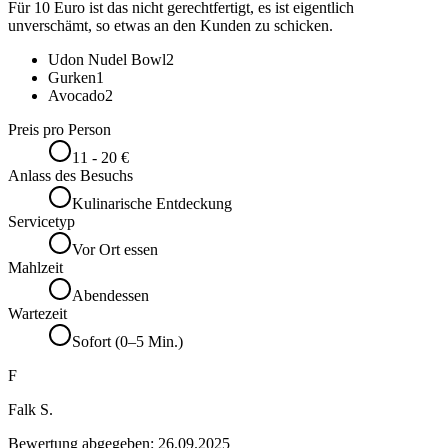
Für 10 Euro ist das nicht gerechtfertigt, es ist eigentlich
unverschämt, so etwas an den Kunden zu schicken.
Udon Nudel Bowl
2
Gurken
1
Avocado
2
Preis pro Person
11 - 20 €
Anlass des Besuchs
Kulinarische Entdeckung
Servicetyp
Vor Ort essen
Mahlzeit
Abendessen
Wartezeit
Sofort (0–5 Min.)
F
Falk S.
Bewertung abgegeben:
26.09.2025