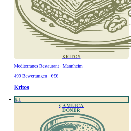
KRITOS
Mediterranes Restaurant · Mannheim
499
Bewertungen
·
€
€
€
Kritos
9,1
ÇAMLICA
DÖNER