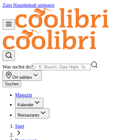
Zum Hauptinhalt springen
Was suchst du?
Ort wählen
Suchen
Magazin
Kalender
Restaurants
Start