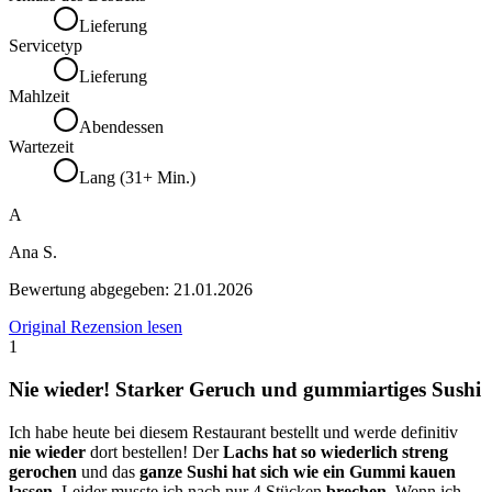
Lieferung
Servicetyp
Lieferung
Mahlzeit
Abendessen
Wartezeit
Lang (31+ Min.)
A
Ana S.
Bewertung abgegeben:
21.01.2026
Original Rezension lesen
1
Nie wieder! Starker Geruch und gummiartiges Sushi
Ich habe heute bei diesem Restaurant bestellt und werde definitiv
nie wieder
dort bestellen! Der
Lachs hat so wiederlich streng
gerochen
und das
ganze Sushi hat sich wie ein Gummi kauen
lassen
. Leider musste ich nach nur 4 Stücken
brechen
. Wenn ich