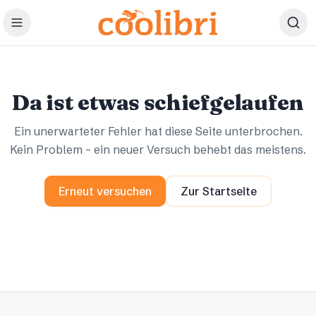
Zum Hauptinhalt springen
Ups.
Ups.
Da ist etwas schiefgelaufen
Ein unerwarteter Fehler hat diese Seite unterbrochen.
Kein Problem – ein neuer Versuch behebt das meistens.
Erneut versuchen
Zur Startseite