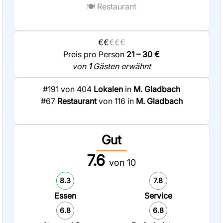
🍽️
Restaurant
€€
€€€
Preis pro Person
21 – 30 €
von
1
Gästen erwähnt
#191 von 404
Lokalen
in
M. Gladbach
#67
Restaurant
von 116 in
M. Gladbach
Gut
7.6
von 10
8.3
7.8
Essen
Service
6.8
6.8