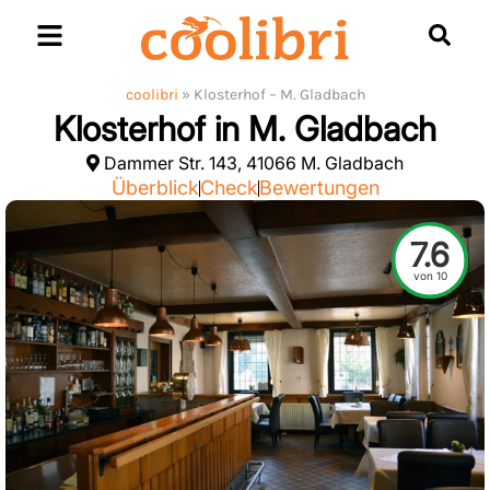
Skip
to
content
coolibri
»
Klosterhof – M. Gladbach
Klosterhof in M. Gladbach
Dammer Str. 143, 41066 M. Gladbach
Überblick
Check
Bewertungen
7.6
von 10