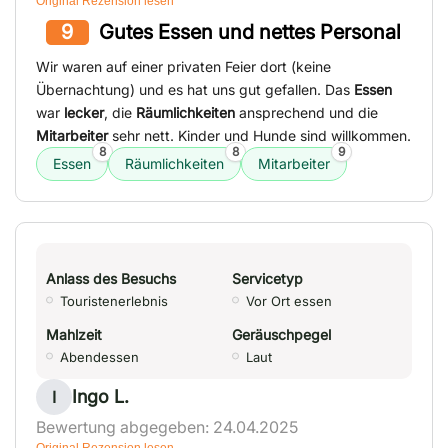
Original Rezension lesen
9
Gutes Essen und nettes Personal
Wir waren auf einer privaten Feier dort (keine
Übernachtung) und es hat uns gut gefallen. Das
Essen
war
lecker
, die
Räumlichkeiten
ansprechend und die
Mitarbeiter
sehr nett. Kinder und Hunde sind willkommen.
8
8
9
Essen
Räumlichkeiten
Mitarbeiter
Anlass des Besuchs
Servicetyp
Touristenerlebnis
Vor Ort essen
Mahlzeit
Geräuschpegel
Abendessen
Laut
Ingo L.
I
Bewertung abgegeben: 24.04.2025