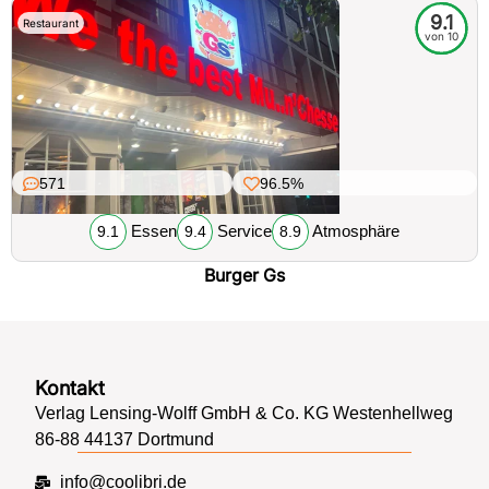
9.1
Restaurant
von 10
571
96.5%
Essen
Service
Atmosphäre
9.1
9.4
8.9
Burger Gs
Kontakt
Verlag Lensing-Wolff GmbH & Co. KG Westenhellweg
86-88 44137 Dortmund
info@coolibri.de