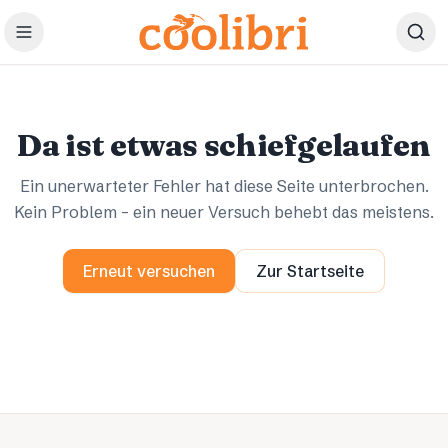
Zum Hauptinhalt springen
Ups.
Ups.
Da ist etwas schiefgelaufen
Ein unerwarteter Fehler hat diese Seite unterbrochen.
Kein Problem – ein neuer Versuch behebt das meistens.
Erneut versuchen
Zur Startseite