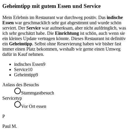
Geheimtipp mit gutem Essen und Service
Mein Erlebnis im Restaurant war durchweg positiv. Das
indische
Essen
war geschmacklich sehr gut abgestimmt und wurde schön
serviert. Der
Service
war aufmerksam, aber nicht aufdringlich, was
ich sehr geschätzt habe. Die
Einrichtung
ist schön, auch wenn sie
ein kleines Update vertragen könnte. Dieses Restaurant ist definitiv
ein
Geheimtipp
. Selbst ohne Reservierung haben wir bisher fast
immer einen Platz bekommen, weshalb wir gerne einen Umweg
dafür in Kauf nehmen.
indisches Essen
9
Service
10
Geheimtipp
9
Anlass des Besuchs
Stammgastbesuch
Servicetyp
Vor Ort essen
P
Paul M.