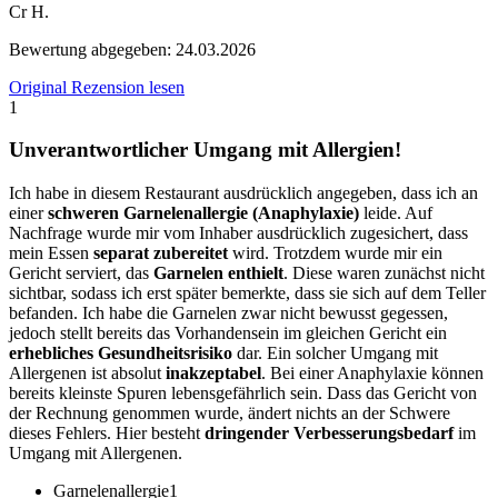
Cr H.
Bewertung abgegeben:
24.03.2026
Original Rezension lesen
1
Unverantwortlicher Umgang mit Allergien!
Ich habe in diesem Restaurant ausdrücklich angegeben, dass ich an
einer
schweren Garnelenallergie (Anaphylaxie)
leide. Auf
Nachfrage wurde mir vom Inhaber ausdrücklich zugesichert, dass
mein Essen
separat zubereitet
wird. Trotzdem wurde mir ein
Gericht serviert, das
Garnelen enthielt
. Diese waren zunächst nicht
sichtbar, sodass ich erst später bemerkte, dass sie sich auf dem Teller
befanden. Ich habe die Garnelen zwar nicht bewusst gegessen,
jedoch stellt bereits das Vorhandensein im gleichen Gericht ein
erhebliches Gesundheitsrisiko
dar. Ein solcher Umgang mit
Allergenen ist absolut
inakzeptabel
. Bei einer Anaphylaxie können
bereits kleinste Spuren lebensgefährlich sein. Dass das Gericht von
der Rechnung genommen wurde, ändert nichts an der Schwere
dieses Fehlers. Hier besteht
dringender Verbesserungsbedarf
im
Umgang mit Allergenen.
Garnelenallergie
1