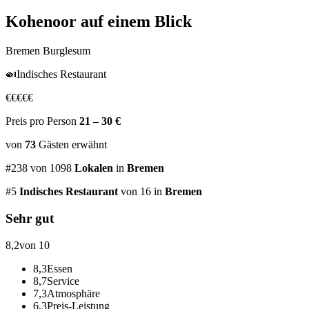
Kohenoor
auf einem Blick
Bremen Burglesum
🍛
Indisches Restaurant
€
€
€
€
€
Preis pro Person
21 – 30 €
von
73
Gästen
erwähnt
#
238
von
1098
Lokalen
in
Bremen
#
5
Indisches Restaurant
von 16
in
Bremen
Sehr gut
8,2
von 10
8,3
Essen
8,7
Service
7,3
Atmosphäre
6,3
Preis-Leistung