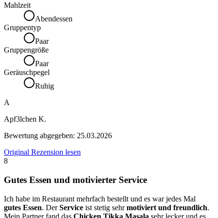
Mahlzeit
Abendessen
Gruppentyp
Paar
Gruppengröße
Paar
Geräuschpegel
Ruhig
A
Apf3lchen K.
Bewertung abgegeben:
25.03.2026
Original Rezension lesen
8
Gutes Essen und motivierter Service
Ich habe im Restaurant mehrfach bestellt und es war jedes Mal
gutes Essen
. Der
Service
ist stetig sehr
motiviert und freundlich
.
Mein Partner fand das
Chicken Tikka Masala
sehr lecker und es