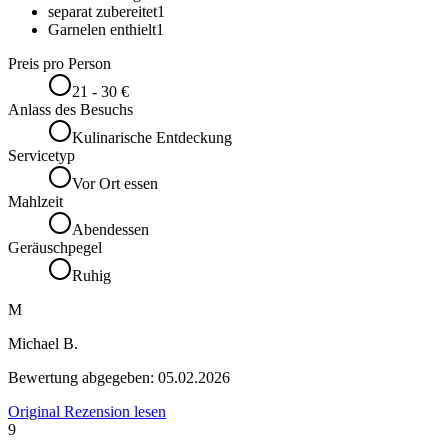
separat zubereitet
1
Garnelen enthielt
1
Preis pro Person
21 - 30 €
Anlass des Besuchs
Kulinarische Entdeckung
Servicetyp
Vor Ort essen
Mahlzeit
Abendessen
Geräuschpegel
Ruhig
M
Michael B.
Bewertung abgegeben:
05.02.2026
Original Rezension lesen
9