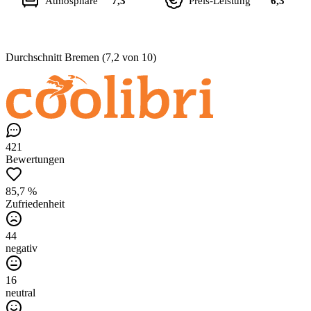
Atmosphäre
7,3
Preis-Leistung
6,3
Durchschnitt Bremen (7,2 von 10)
421
Bewertungen
85,7 %
Zufriedenheit
44
negativ
16
neutral