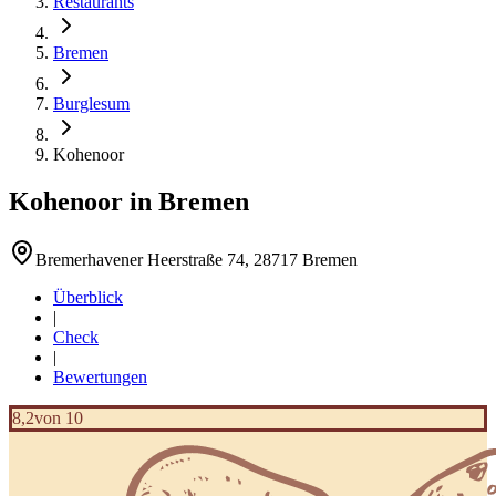
Restaurants
Bremen
Burglesum
Kohenoor
Kohenoor
in
Bremen
Bremerhavener Heerstraße 74, 28717 Bremen
Überblick
|
Check
|
Bewertungen
8,2
von 10