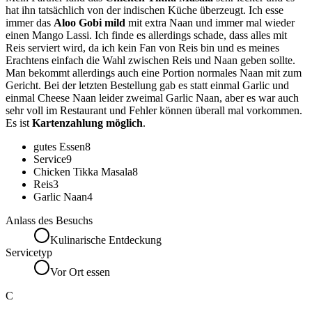
hat ihn tatsächlich von der indischen Küche überzeugt. Ich esse
immer das
Aloo Gobi mild
mit extra Naan und immer mal wieder
einen Mango Lassi. Ich finde es allerdings schade, dass alles mit
Reis serviert wird, da ich kein Fan von Reis bin und es meines
Erachtens einfach die Wahl zwischen Reis und Naan geben sollte.
Man bekommt allerdings auch eine Portion normales Naan mit zum
Gericht. Bei der letzten Bestellung gab es statt einmal Garlic und
einmal Cheese Naan leider zweimal Garlic Naan, aber es war auch
sehr voll im Restaurant und Fehler können überall mal vorkommen.
Es ist
Kartenzahlung möglich
.
gutes Essen
8
Service
9
Chicken Tikka Masala
8
Reis
3
Garlic Naan
4
Anlass des Besuchs
Kulinarische Entdeckung
Servicetyp
Vor Ort essen
C