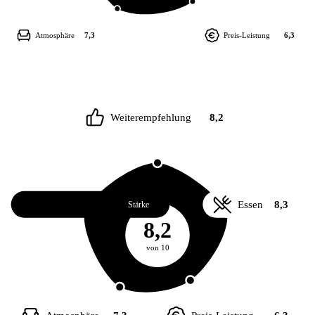
Atmosphäre
7,3
Preis-Leistung
6,3
Weiterempfehlung
8,2
Service
8,7
Essen
8,3
Stärke
8,2
von 10