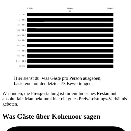
0 Gäste
30 Gäste
60 Gäste
30
1 - 10 €
0
11 - 20 €
12
21 - 30 €
54
31 - 40 €
6
41 - 50 €
0
51 - 60 €
0
61 - 70 €
1
71 - 80 €
0
81 - 90 €
0
91 - 100 €
0
101 € -
0
Hier siehst du, was Gäste pro Person ausgeben,
basierend auf den letzten 73 Bewertungen.
Wir finden, die Preisgestaltung ist für ein Indisches Restaurant
absolut fair. Man bekommt hier ein gutes Preis-Leistungs-Verhältnis
geboten.
Was Gäste über
Kohenoor
sagen