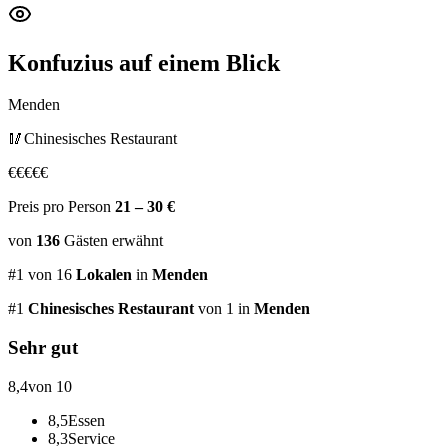
Konfuzius
auf einem Blick
Menden
🥢
Chinesisches Restaurant
€
€
€
€
€
Preis pro Person
21 – 30 €
von
136
Gästen
erwähnt
#
1
von
16
Lokalen
in
Menden
#
1
Chinesisches Restaurant
von 1
in
Menden
Sehr gut
8,4
von 10
8,5
Essen
8,3
Service