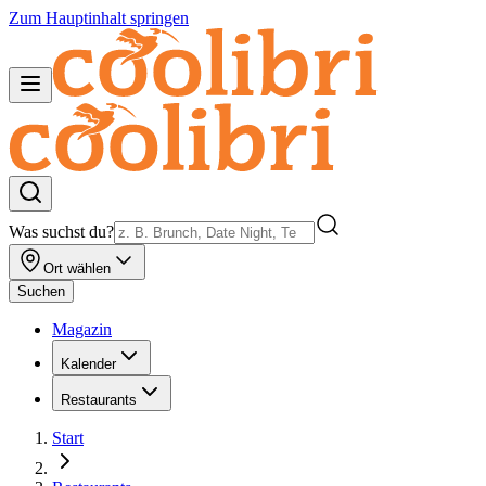
Zum Hauptinhalt springen
Was suchst du?
Ort wählen
Suchen
Magazin
Kalender
Restaurants
Start