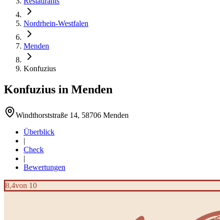
Restaurants
Nordrhein-Westfalen
Menden
Konfuzius
Konfuzius
in
Menden
Windthorststraße 14, 58706 Menden
Überblick
|
Check
|
Bewertungen
8,4
von 10