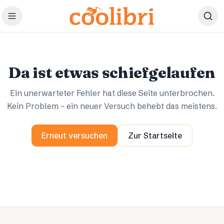
Zum Hauptinhalt springen
Ups.
Ups.
Da ist etwas schiefgelaufen
Ein unerwarteter Fehler hat diese Seite unterbrochen.
Kein Problem – ein neuer Versuch behebt das meistens.
Erneut versuchen
Zur Startseite