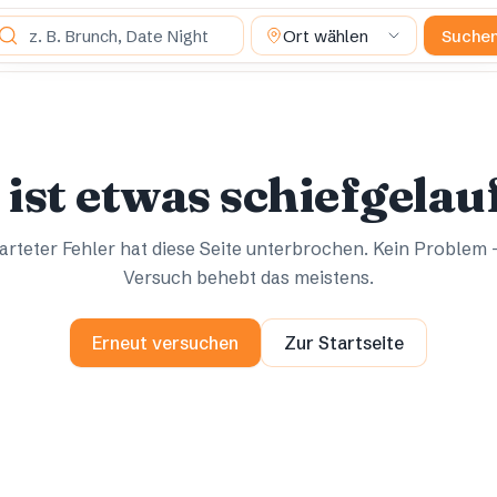
as suchst du?
Ort wählen
Suche
Ups.
Ups.
 ist etwas schiefgelau
rteter Fehler hat diese Seite unterbrochen. Kein Problem 
Versuch behebt das meistens.
Erneut versuchen
Zur Startseite