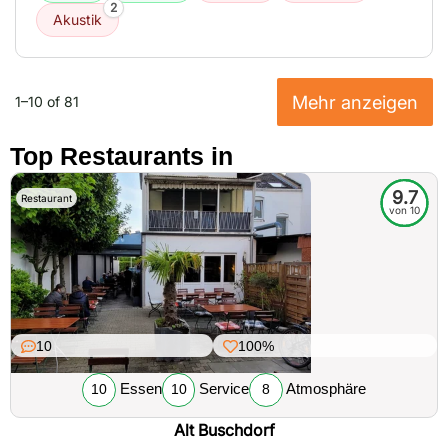
2
Akustik
Mehr anzeigen
1–10 of 81
Top Restaurants in
9.7
Restaurant
von 10
10
100%
Essen
Service
Atmosphäre
10
10
8
Alt Buschdorf