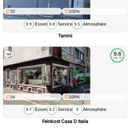
32
100%
Essen
Service
Atmosphäre
9.9
9.8
9.5
Tamini
9.6
Deli
von 10
34
100%
Essen
Service
Atmosphäre
9.7
9.2
9
Feinkost Casa D Italia