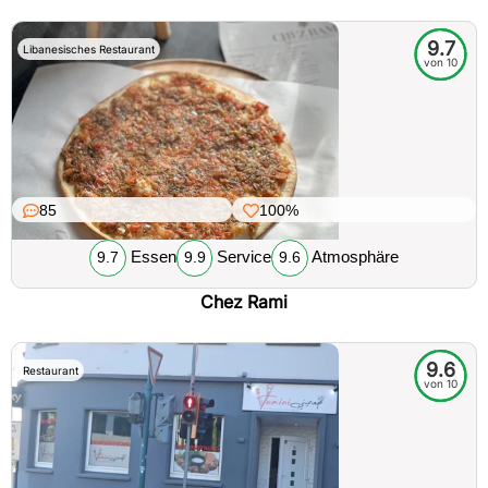
9.7
Libanesisches Restaurant
von 10
85
100%
Essen
Service
Atmosphäre
9.7
9.9
9.6
Chez Rami
9.6
Restaurant
von 10