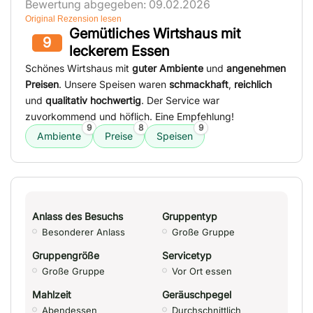
Bewertung abgegeben: 09.02.2026
Original Rezension lesen
Gemütliches Wirtshaus mit
9
leckerem Essen
Schönes Wirtshaus mit
guter Ambiente
und
angenehmen
Preisen
. Unsere Speisen waren
schmackhaft
,
reichlich
und
qualitativ hochwertig
. Der Service war
zuvorkommend und höflich. Eine Empfehlung!
9
8
9
Ambiente
Preise
Speisen
Anlass des Besuchs
Gruppentyp
Besonderer Anlass
Große Gruppe
Gruppengröße
Servicetyp
Große Gruppe
Vor Ort essen
Mahlzeit
Geräuschpegel
Abendessen
Durchschnittlich