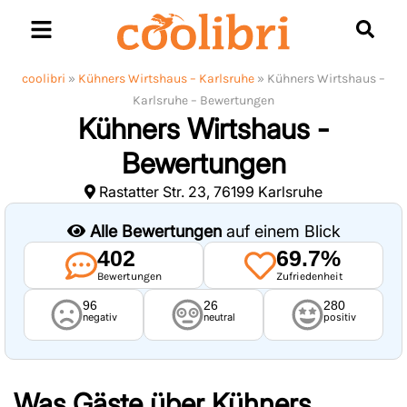
Skip
to
content
coolibri
»
Kühners Wirtshaus – Karlsruhe
»
Kühners Wirtshaus –
Karlsruhe – Bewertungen
Kühners Wirtshaus -
Bewertungen
Rastatter Str. 23, 76199 Karlsruhe
Alle Bewertungen
auf einem Blick
402
69.7%
Bewertungen
Zufriedenheit
96
26
280
negativ
neutral
positiv
Was Gäste über
Kühners