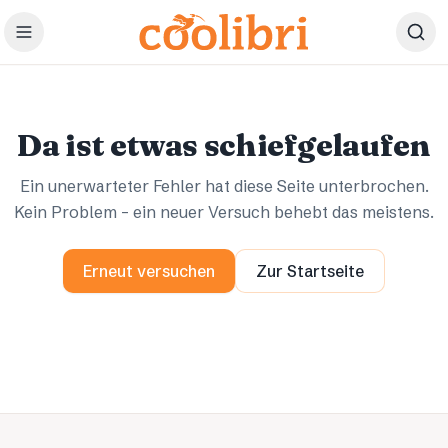
Zum Hauptinhalt springen
Ups.
Ups.
Da ist etwas schiefgelaufen
Ein unerwarteter Fehler hat diese Seite unterbrochen.
Kein Problem – ein neuer Versuch behebt das meistens.
Erneut versuchen
Zur Startseite