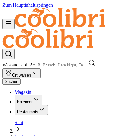
Zum Hauptinhalt springen
Was suchst du?
Ort wählen
Suchen
Magazin
Kalender
Restaurants
Start