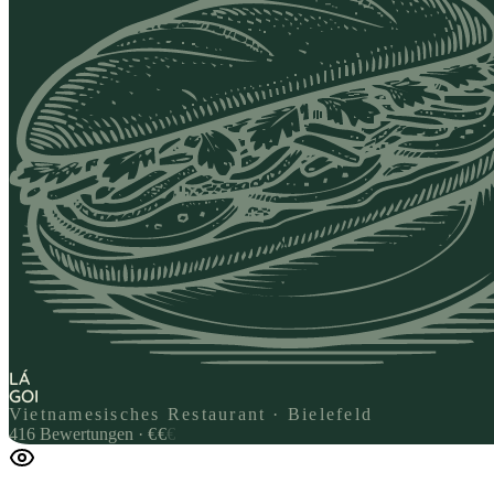
LÁ
GOI
Vietnamesisches Restaurant · Bielefeld
416
Bewertungen
·
€
€
€