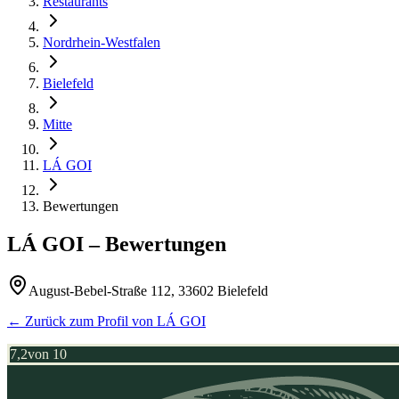
Restaurants
Nordrhein-Westfalen
Bielefeld
Mitte
LÁ GOI
Bewertungen
LÁ GOI
– Bewertungen
August-Bebel-Straße 112, 33602 Bielefeld
← Zurück zum Profil von
LÁ GOI
7,2
von 10