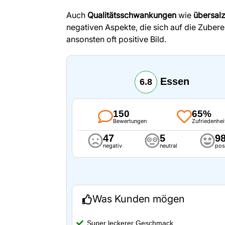
Auch
Qualitätsschwankungen
wie
übersal
negativen Aspekte, die sich auf die Zuber
ansonsten oft positive Bild.
Essen
6.8
150
65%
Bewertungen
Zufriedenhei
47
5
9
negativ
neutral
pos
Was Kunden mögen
Super leckerer Geschmack