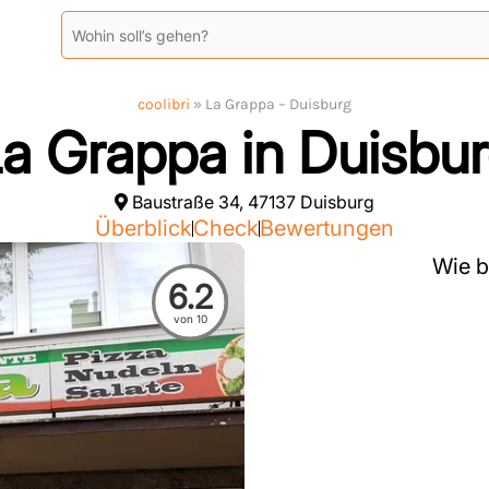
coolibri
»
La Grappa – Duisburg
a Grappa in Duisbu
Baustraße 34, 47137 Duisburg
Überblick
Check
Bewertungen
Wie b
6.2
von 10