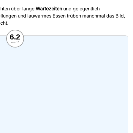
ichten über lange
Wartezeiten
und gelegentlich
tellungen und lauwarmes Essen trüben manchmal das Bild,
cht.
6.2
von 10