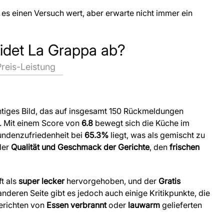
t es einen Versuch wert, aber erwarte nicht immer ein
idet La Grappa ab?
Preis-Leistung
htiges Bild, das auf insgesamt 150 Rückmeldungen
e. Mit einem Score von
6.8
bewegt sich die Küche im
undenzufriedenheit bei
65.3%
liegt, was als gemischt zu
der
Qualität und Geschmack der Gerichte
, den
frischen
t als
super lecker
hervorgehoben, und der
Gratis
anderen Seite gibt es jedoch auch einige Kritikpunkte, die
berichten von
Essen verbrannt
oder
lauwarm
gelieferten