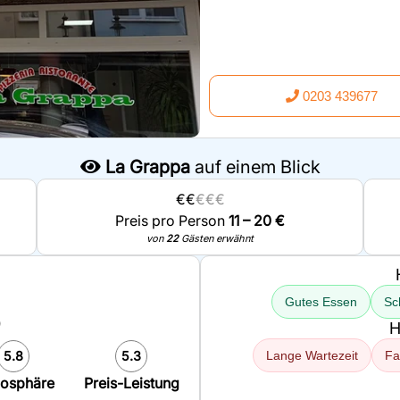
0203 439677
La Grappa
auf einem Blick
€€
€€€
Preis pro Person
11 – 20 €
von
22
Gästen erwähnt
Gutes Essen
Sc
0
H
5.8
5.3
Lange Wartezeit
Fa
osphäre
Preis-Leistung