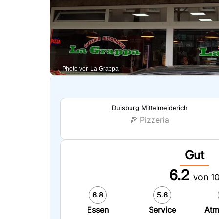
Photo von La Grappa
Duisburg Mittelmeiderich
🍕
Pizzeria
Gut
6.2
von 1
6.8
5.6
Essen
Service
Atm