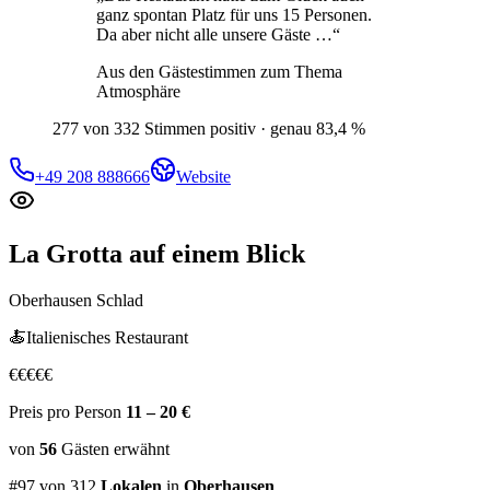
ganz spontan Platz für uns 15 Personen.
Da aber nicht alle unsere Gäste …
“
Aus den Gästestimmen zum Thema
Atmosphäre
277 von 332 Stimmen positiv · genau 83,4 %
+49 208 888666
Website
La Grotta
auf einem Blick
Oberhausen Schlad
🍝
Italienisches Restaurant
€
€
€
€
€
Preis pro Person
11 – 20 €
von
56
Gästen
erwähnt
#
97
von
312
Lokalen
in
Oberhausen