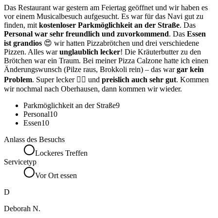
Das Restaurant war gestern am Feiertag geöffnet und wir haben es
vor einem Musicalbesuch aufgesucht. Es war für das Navi gut zu
finden, mit
kostenloser Parkmöglichkeit an der Straße
. Das
Personal war sehr freundlich und zuvorkommend
. Das
Essen
ist grandios
😍 wir hatten Pizzabrötchen und drei verschiedene
Pizzen. Alles war
unglaublich lecker
! Die Kräuterbutter zu den
Brötchen war ein Traum. Bei meiner Pizza Calzone hatte ich einen
Änderungswunsch (Pilze raus, Brokkoli rein) – das war
gar kein
Problem
. Super lecker 👍🏼 und
preislich auch sehr gut
. Kommen
wir nochmal nach Oberhausen, dann kommen wir wieder.
Parkmöglichkeit an der Straße
9
Personal
10
Essen
10
Anlass des Besuchs
Lockeres Treffen
Servicetyp
Vor Ort essen
D
Deborah N.