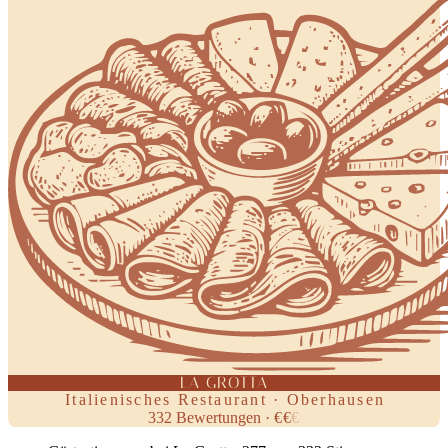
LA GROTTA
Italienisches Restaurant · Oberhausen
332
Bewertungen
·
€
€
€