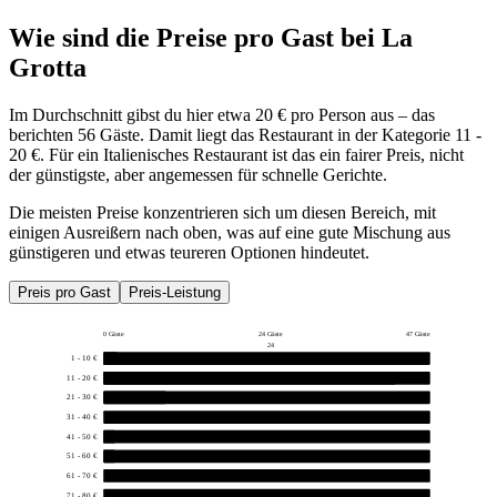
Wie sind die Preise pro Gast bei
La
Grotta
Im Durchschnitt gibst du hier etwa 20 € pro Person aus – das
berichten 56 Gäste. Damit liegt das Restaurant in der Kategorie 11 -
20 €. Für ein Italienisches Restaurant ist das ein fairer Preis, nicht
der günstigste, aber angemessen für schnelle Gerichte.
Die meisten Preise konzentrieren sich um diesen Bereich, mit
einigen Ausreißern nach oben, was auf eine gute Mischung aus
günstigeren und etwas teureren Optionen hindeutet.
Preis pro Gast
Preis-Leistung
0 Gäste
24 Gäste
47 Gäste
24
1 - 10 €
2
11 - 20 €
42
21 - 30 €
9
31 - 40 €
0
41 - 50 €
1
51 - 60 €
1
61 - 70 €
0
71 - 80 €
0