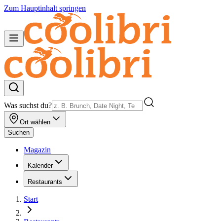
Zum Hauptinhalt springen
Was suchst du?
Ort wählen
Suchen
Magazin
Kalender
Restaurants
Start