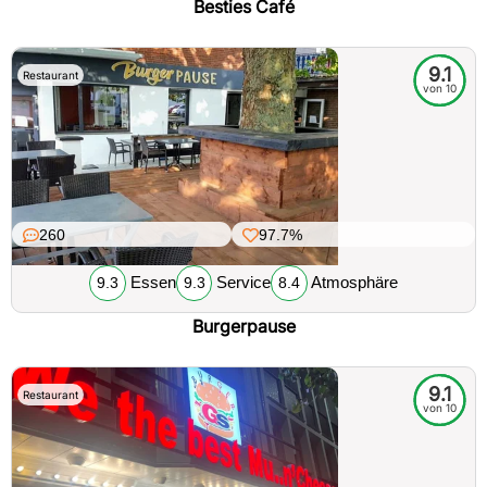
Besties Café
9.1
Restaurant
von 10
260
97.7%
Essen
Service
Atmosphäre
9.3
9.3
8.4
Burgerpause
9.1
Restaurant
von 10