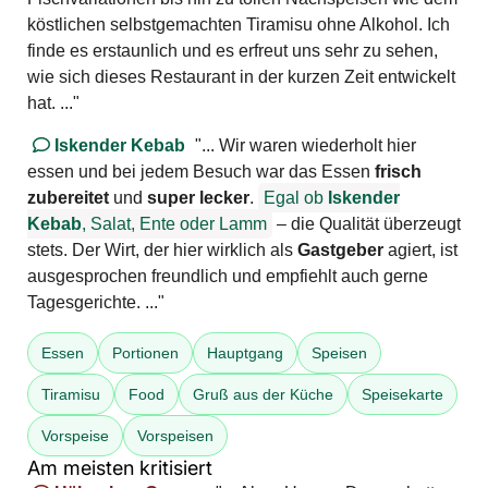
köstlichen selbstgemachten Tiramisu ohne Alkohol. Ich
finde es erstaunlich und es erfreut uns sehr zu sehen,
wie sich dieses Restaurant in der kurzen Zeit entwickelt
hat. ..."
Iskender Kebab
"... Wir waren wiederholt hier
essen und bei jedem Besuch war das Essen
frisch
zubereitet
und
super lecker
.
Egal ob
Iskender
Kebab
, Salat, Ente oder Lamm
– die Qualität überzeugt
stets. Der Wirt, der hier wirklich als
Gastgeber
agiert, ist
ausgesprochen freundlich und empfiehlt auch gerne
Tagesgerichte. ..."
Essen
Portionen
Hauptgang
Speisen
Tiramisu
Food
Gruß aus der Küche
Speisekarte
Vorspeise
Vorspeisen
Am meisten kritisiert