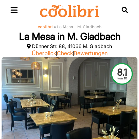
Skip
to
content
coolibri
»
La Mesa – M. Gladbach
La Mesa in M. Gladbach
Dünner Str. 88, 41066 M. Gladbach
Überblick
Check
Bewertungen
8.1
von 10