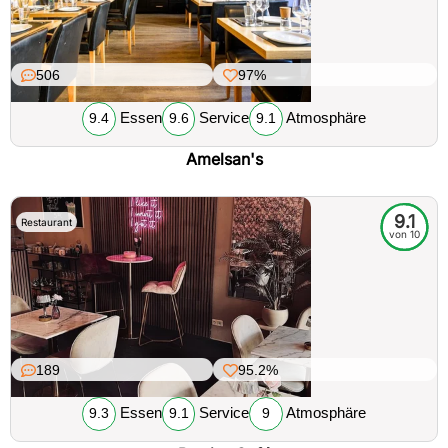
506
97%
Essen
Service
Atmosphäre
9.4
9.6
9.1
Amelsan's
9.1
Restaurant
von 10
189
95.2%
Essen
Service
Atmosphäre
9.3
9.1
9