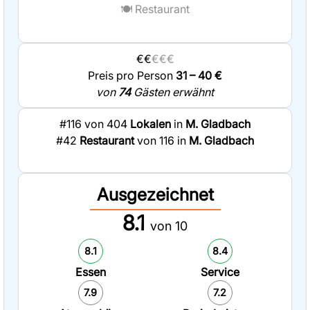
🍽️
Restaurant
€€
€€€
Preis pro Person
31 – 40 €
von
74
Gästen erwähnt
#116 von 404
Lokalen
in
M. Gladbach
#42
Restaurant
von 116 in
M. Gladbach
Ausgezeichnet
8.1
von 10
8.1
8.4
Essen
Service
7.9
7.2