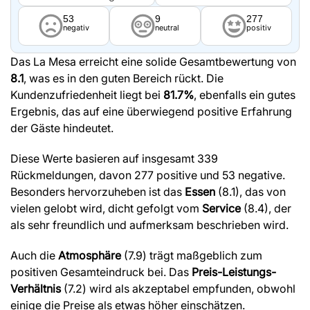
53
9
277
negativ
neutral
positiv
Das La Mesa erreicht eine solide Gesamtbewertung von
8.1
, was es in den guten Bereich rückt. Die
Kundenzufriedenheit liegt bei
81.7%
, ebenfalls ein gutes
Ergebnis, das auf eine überwiegend positive Erfahrung
der Gäste hindeutet.
Diese Werte basieren auf insgesamt 339
Rückmeldungen, davon 277 positive und 53 negative.
Besonders hervorzuheben ist das
Essen
(8.1), das von
vielen gelobt wird, dicht gefolgt vom
Service
(8.4), der
als sehr freundlich und aufmerksam beschrieben wird.
Auch die
Atmosphäre
(7.9) trägt maßgeblich zum
positiven Gesamteindruck bei. Das
Preis-Leistungs-
Verhältnis
(7.2) wird als akzeptabel empfunden, obwohl
einige die Preise als etwas höher einschätzen.