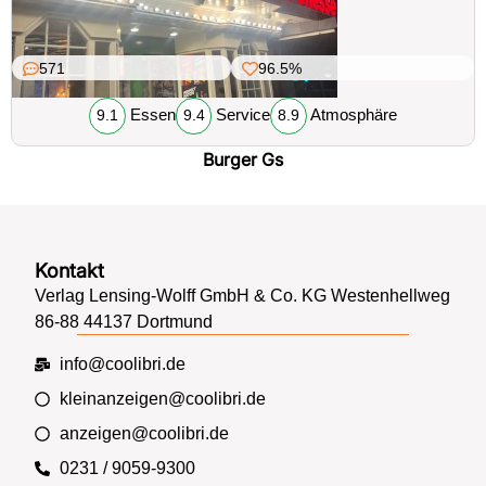
571
96.5%
Essen
Service
Atmosphäre
9.1
9.4
8.9
Burger Gs
Kontakt
Verlag Lensing-Wolff GmbH & Co. KG Westenhellweg
86-88 44137 Dortmund
info@coolibri.de
kleinanzeigen@coolibri.de
anzeigen@coolibri.de
0231 / 9059-9300