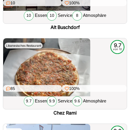
10
100%
Essen
Service
Atmosphäre
10
10
8
Alt Buschdorf
9.7
Libanesisches Restaurant
von 10
85
100%
Essen
Service
Atmosphäre
9.7
9.9
9.6
Chez Rami