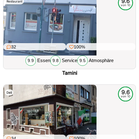
9.6
Restaurant
von 10
32
100%
Essen
Service
Atmosphäre
9.9
9.8
9.5
Tamini
9.6
Deli
von 10
34
100%