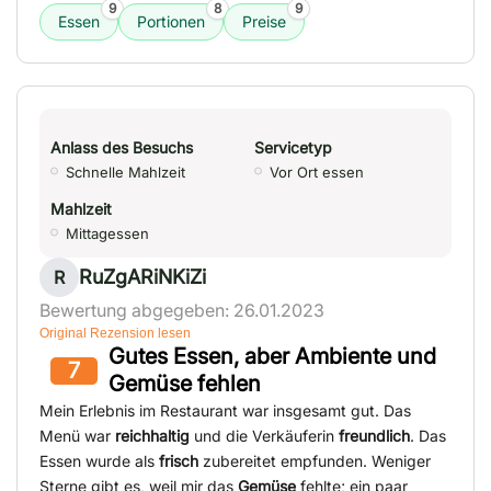
9
8
9
Essen
Portionen
Preise
Anlass des Besuchs
Servicetyp
Schnelle Mahlzeit
Vor Ort essen
Mahlzeit
Mittagessen
RuZgARiNKiZi
R
Bewertung abgegeben: 26.01.2023
Original Rezension lesen
Gutes Essen, aber Ambiente und
7
Gemüse fehlen
Mein Erlebnis im Restaurant war insgesamt gut. Das
Menü war
reichhaltig
und die Verkäuferin
freundlich
. Das
Essen wurde als
frisch
zubereitet empfunden. Weniger
Sterne gibt es, weil mir das
Gemüse
fehlte; ein paar