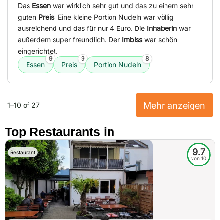
Das
Essen
war wirklich sehr gut und das zu einem sehr
guten
Preis
. Eine kleine Portion Nudeln war völlig
ausreichend und das für nur 4 Euro. Die
Inhaberin
war
außerdem super freundlich. Der
Imbiss
war schön
eingerichtet.
9
9
8
Essen
Preis
Portion Nudeln
Mehr anzeigen
1–10 of 27
Top Restaurants in
9.7
Restaurant
von 10