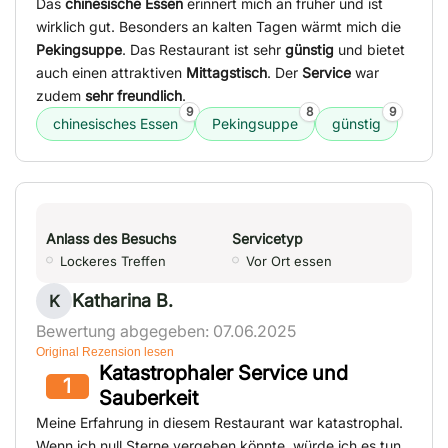
Das
chinesische Essen
erinnert mich an früher und ist
wirklich gut. Besonders an kalten Tagen wärmt mich die
Pekingsuppe
. Das Restaurant ist sehr
günstig
und bietet
auch einen attraktiven
Mittagstisch
. Der
Service
war
zudem
sehr freundlich
.
9
8
9
chinesisches Essen
Pekingsuppe
günstig
Anlass des Besuchs
Servicetyp
Lockeres Treffen
Vor Ort essen
Katharina B.
K
Bewertung abgegeben: 07.06.2025
Original Rezension lesen
Katastrophaler Service und
1
Sauberkeit
Meine Erfahrung in diesem Restaurant war katastrophal.
Wenn ich null Sterne vergeben könnte, würde ich es tun.