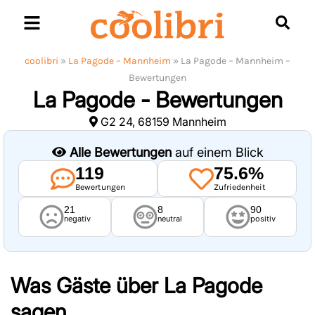
Skip
to
content
coolibri
»
La Pagode – Mannheim
»
La Pagode – Mannheim –
Bewertungen
La Pagode - Bewertungen
G2 24, 68159 Mannheim
Alle Bewertungen
auf einem Blick
119
75.6%
Bewertungen
Zufriedenheit
21
8
90
negativ
neutral
positiv
Was Gäste über
La Pagode
sagen