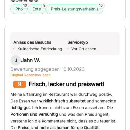
bewertet habe.
10
9
10
Pho
Ente
Preis-Leistungsverhältnis
Anlass des Besuchs
Servicetyp
Kulinarische Entdeckung
Vor Ort essen
Jahn W.
J
Bewertung abgegeben: 10.10.2023
Original Rezension lesen
9
Frisch, lecker und preiswert!
Meine Erfahrung im Restaurant war durchweg positiv.
Das Essen war
wirklich frisch zubereitet
und schmeckte
richtig gut
. Ich konnte nichts am Essen aussetzen. Die
Portionen sind vernünftig
und was den Preis angeht,
verstehe ich die Kommentare nicht, dass es zu teuer ist.
Die
Preise sind mehr als human für die Qualität
.