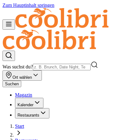
Zum Hauptinhalt springen
Was suchst du?
Ort wählen
Suchen
Magazin
Kalender
Restaurants
Start