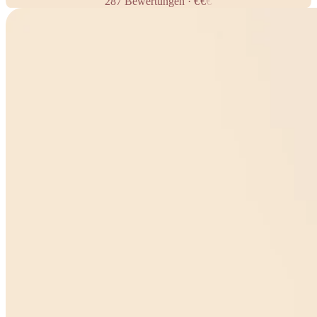
287
Bewertungen
·
€
€
€