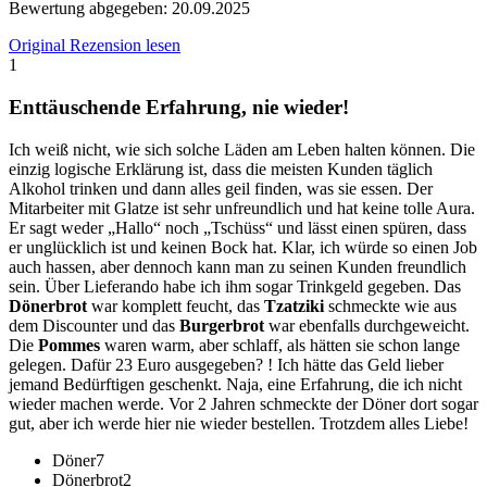
Bewertung abgegeben:
20.09.2025
Original Rezension lesen
1
Enttäuschende Erfahrung, nie wieder!
Ich weiß nicht, wie sich solche Läden am Leben halten können. Die
einzig logische Erklärung ist, dass die meisten Kunden täglich
Alkohol trinken und dann alles geil finden, was sie essen. Der
Mitarbeiter mit Glatze ist sehr unfreundlich und hat keine tolle Aura.
Er sagt weder „Hallo“ noch „Tschüss“ und lässt einen spüren, dass
er unglücklich ist und keinen Bock hat. Klar, ich würde so einen Job
auch hassen, aber dennoch kann man zu seinen Kunden freundlich
sein. Über Lieferando habe ich ihm sogar Trinkgeld gegeben. Das
Dönerbrot
war komplett feucht, das
Tzatziki
schmeckte wie aus
dem Discounter und das
Burgerbrot
war ebenfalls durchgeweicht.
Die
Pommes
waren warm, aber schlaff, als hätten sie schon lange
gelegen. Dafür 23 Euro ausgegeben? ! Ich hätte das Geld lieber
jemand Bedürftigen geschenkt. Naja, eine Erfahrung, die ich nicht
wieder machen werde. Vor 2 Jahren schmeckte der Döner dort sogar
gut, aber ich werde hier nie wieder bestellen. Trotzdem alles Liebe!
Döner
7
Dönerbrot
2