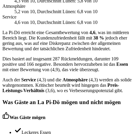
4,3
von 10
, Durchschnitt Lünen: 5,8 von 10
Atmosphäre
5,2
von 10
, Durchschnitt Lünen: 6,8 von 10
Service
4,6
von 10
, Durchschnitt Lünen: 6,8 von 10
La Pi-Dö erreicht eine Gesamtbewertung von
4,6
, was im mittleren
Bereich liegt. Die Kundenzufriedenheit fällt mit
38 %
jedoch eher
gering aus, was auf eine Diskrepanz zwischen der allgemeinen
Bewertung und der tatsächlichen Zufriedenheit hindeutet.
Dies basiert auf insgesamt 287 Rückmeldungen, darunter 109
positive und 166 negative. Besonders hervorzuheben ist das
Essen
mit einer Bewertung von (4,9), das viele überzeugt.
Auch der
Service
(4,3) und die
Atmosphäre
(4,3) werden als solide
wahrgenommen. Kritischer beurteilt wird hingegen das
Preis-
Leistungs-Verhältnis
(3,6), wo es Verbesserungspotenzial gibt.
Was Gäste an
La Pi-Dö
mögen und nicht mögen
Was Gäste mögen
Leckeres Essen