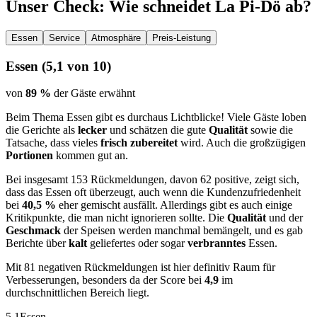
Unser Check
: Wie schneidet
La Pi-Dö
ab?
Essen
Service
Atmosphäre
Preis-Leistung
Essen
(
5,1
von 10)
von
89 %
der Gäste erwähnt
Beim Thema Essen gibt es durchaus Lichtblicke! Viele Gäste loben
die Gerichte als
lecker
und schätzen die gute
Qualität
sowie die
Tatsache, dass vieles
frisch zubereitet
wird. Auch die großzügigen
Portionen
kommen gut an.
Bei insgesamt 153 Rückmeldungen, davon 62 positive, zeigt sich,
dass das Essen oft überzeugt, auch wenn die Kundenzufriedenheit
bei
40,5 %
eher gemischt ausfällt. Allerdings gibt es auch einige
Kritikpunkte, die man nicht ignorieren sollte. Die
Qualität
und der
Geschmack
der Speisen werden manchmal bemängelt, und es gab
Berichte über
kalt
geliefertes oder sogar
verbranntes
Essen.
Mit 81 negativen Rückmeldungen ist hier definitiv Raum für
Verbesserungen, besonders da der Score bei
4,9
im
durchschnittlichen Bereich liegt.
5,1
Essen