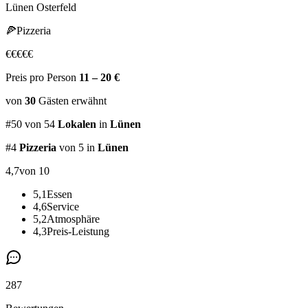
Lünen Osterfeld
🍕
Pizzeria
€
€
€
€
€
Preis pro Person
11 – 20 €
von
30
Gästen
erwähnt
#
50
von
54
Lokalen
in
Lünen
#
4
Pizzeria
von 5
in
Lünen
4,7
von 10
5,1
Essen
4,6
Service
5,2
Atmosphäre
4,3
Preis-Leistung
287