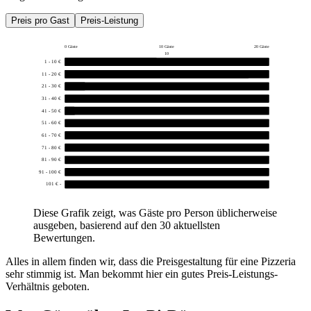
Preis pro Gast
Preis-Leistung
0 Gäste
10 Gäste
20 Gäste
10
1 - 10 €
9
11 - 20 €
18
21 - 30 €
2
31 - 40 €
0
41 - 50 €
1
51 - 60 €
0
61 - 70 €
0
71 - 80 €
0
81 - 90 €
0
91 - 100 €
0
101 € -
0
Diese Grafik zeigt, was Gäste pro Person üblicherweise
ausgeben, basierend auf den 30 aktuellsten
Bewertungen.
Alles in allem finden wir, dass die Preisgestaltung für eine Pizzeria
sehr stimmig ist. Man bekommt hier ein gutes Preis-Leistungs-
Verhältnis geboten.