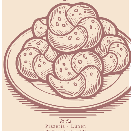
Pi-Dö
Pizzeria · Lünen