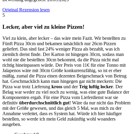
Original Rezension lesen
5
Lecker, aber viel zu kleine Pizzen!
Viel zu klein, aber lecker – das wäre mein Fazit. Wir bestellten zu
Fünft Pizza 30cm und bekamen tatsächlich nur 26cm Pizzen
geliefert. Das sind fast 24% weniger Pizza als bezahlt, was ich
ziemlich dreist finde. Der Karton ist hingegen 30cm, sodass man
wohl nie die bestellten 30cm bekommt, da die Pizza nicht mal
richtig hineinpassen würde. Der Preis von 11€ für eine Tonno mit
Jalapenos wäre mit 30cm Größe konkurrenzfähig, so ist er eher
mäßig, zumal die Pizza einen dezenten Beigeschmack von Betrug
hat. Geschmacklich kann man hingegen gar nicht meckern: Die
Pizza war trotz Lieferung
kross
und der
Teig luftig locker
. Der
Belag war weder zu viel noch zu wenig, was eine gute Balance der
Komponenten ergab. Für eine Pizza vom Lieferdienst war sie
definitiv
überdurchschnittlich gut
! Wäre da nur nicht das Problem
mit der Größe gewesen, und das gleich 5 Mal, was mich zu der
Annahme verleitet, dass es System hat. Würde ich hier häufiger
bestellen, so werde ich mein Geld zukünftig wohl woanders
ausgeben.