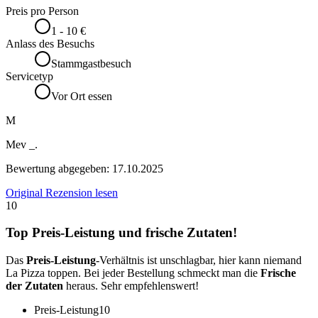
Preis pro Person
1 - 10 €
Anlass des Besuchs
Stammgastbesuch
Servicetyp
Vor Ort essen
M
Mev _.
Bewertung abgegeben:
17.10.2025
Original Rezension lesen
10
Top Preis-Leistung und frische Zutaten!
Das
Preis-Leistung
-Verhältnis ist unschlagbar, hier kann niemand
La Pizza toppen. Bei jeder Bestellung schmeckt man die
Frische
der Zutaten
heraus. Sehr empfehlenswert!
Preis-Leistung
10