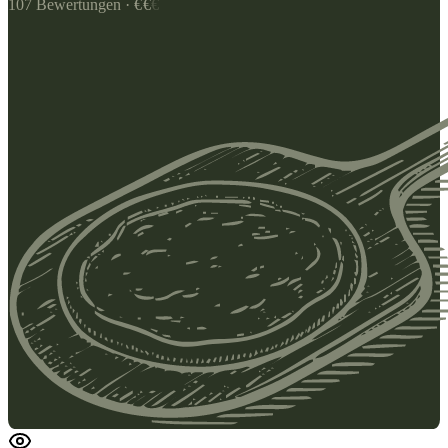
107
Bewertungen
·
€
€
€