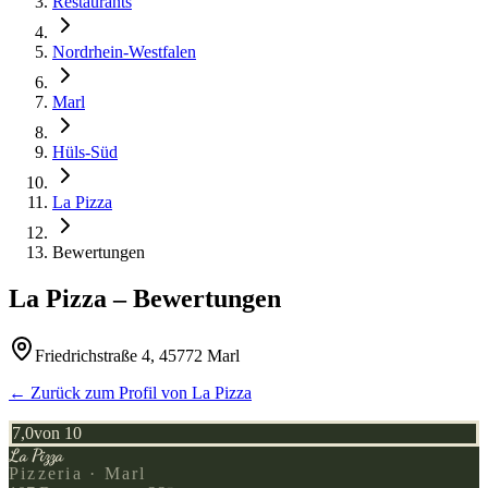
Restaurants
Nordrhein-Westfalen
Marl
Hüls-Süd
La Pizza
Bewertungen
La Pizza
– Bewertungen
Friedrichstraße 4, 45772 Marl
← Zurück zum Profil von
La Pizza
7,0
von 10
La Pizza
Pizzeria · Marl