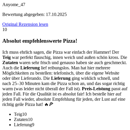
Anyome_47
Bewertung abgegeben:
17.10.2025
Original Rezension lesen
10
Absolut empfehlenswerte Pizza!
Ich muss ehrlich sagen, die Pizza war einfach der Hammer! Der
Teig
war perfekt flauschig, innen weich und außen schön kross. Die
Zutaten
waren sehr frisch und genauso haben sie auch geschmeckt.
Auch die
Lieferung
lief reibungslos. Man hat hier mehrere
Möglichkeiten zu bestellen: telefonisch, über die eigene Website
oder über Lieferando. Die
Lieferung
ging wirklich schnell, und
nach 25–30 Minuten kam die Pizza schon an, und das sogar richtig
warm (was leider nicht überall der Fall ist).
Preis-Leistung
passt auf
jeden Fall. Für die Qualität ist es absolut fair! Ich bestelle hier auf
jeden Fall wieder, absolute Empfehlung für jeden, der Lust auf eine
richtig geile Pizza hat! 🔥🍕
Teig
10
Zutaten
10
Lieferung
9