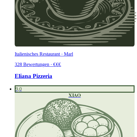
Italienisches Restaurant · Marl
328
Bewertungen
·
€
€
€
Eliana Pizzeria
9,0
XIAO