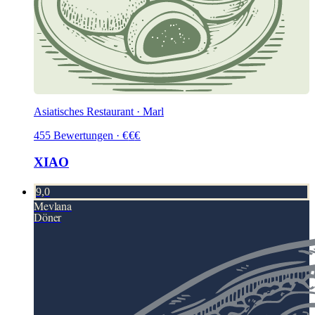
Asiatisches Restaurant · Marl
455
Bewertungen
·
€
€
€
XIAO
9,0
Mevlana
Döner