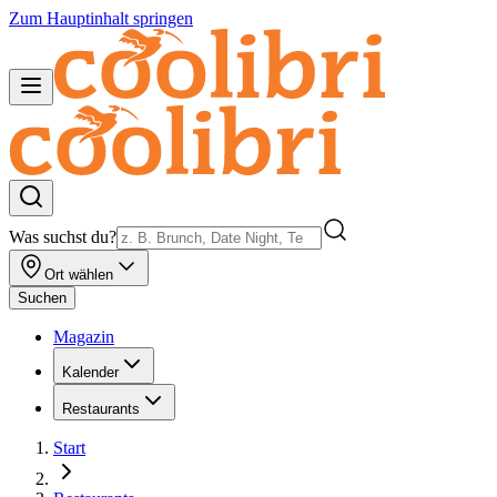
Zum Hauptinhalt springen
Was suchst du?
Ort wählen
Suchen
Magazin
Kalender
Restaurants
Start