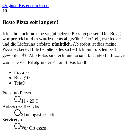
Original Rezension lesen
10
Beste Pizza seit langem!
Ich habe noch nie eine so gut belegte Pizza gegessen. Der Belag
war
perfekt
und es wurde nichts abgezählt! Der Teig war lecker
und die Lieferung erfolgte
pünktlich
. Ab sofort ist dies meine
Pizzabäckerei. Bitte behaltet alles so bei! Ich bin trotzdem satt
geworden 👍. Alle Fotos sind echt und original. Danke La Pizza, ich
wünsche viel Erfolg in der Zukunft. Bis bald!
Pizza
10
Belag
10
Teig
9
Preis pro Person
11 - 20 €
Anlass des Besuchs
Stammgastbesuch
Servicetyp
Vor Ort essen