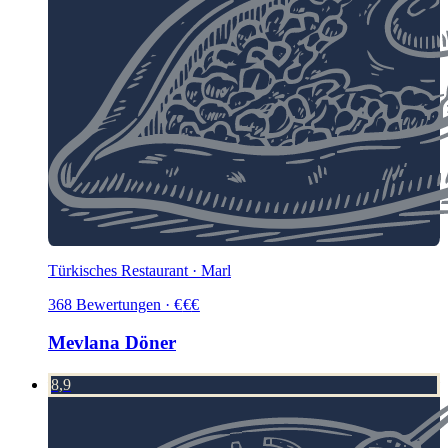
Türkisches Restaurant · Marl
368
Bewertungen
·
€
€
€
Mevlana Döner
8,9