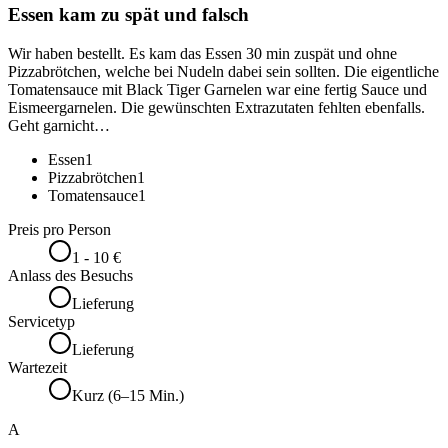
Essen kam zu spät und falsch
Wir haben bestellt. Es kam das Essen 30 min zuspät und ohne
Pizzabrötchen, welche bei Nudeln dabei sein sollten. Die eigentliche
Tomatensauce mit Black Tiger Garnelen war eine fertig Sauce und
Eismeergarnelen. Die gewünschten Extrazutaten fehlten ebenfalls.
Geht garnicht…
Essen
1
Pizzabrötchen
1
Tomatensauce
1
Preis pro Person
1 - 10 €
Anlass des Besuchs
Lieferung
Servicetyp
Lieferung
Wartezeit
Kurz (6–15 Min.)
A