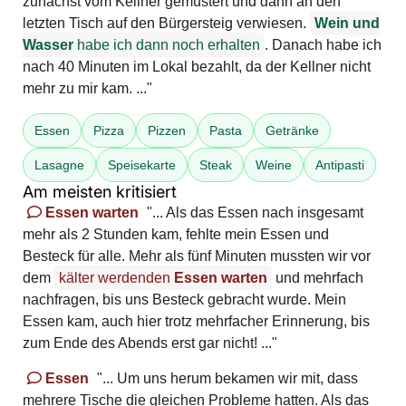
zunächst vom Kellner gemustert und dann an den
letzten Tisch auf den Bürgersteig verwiesen.
Wein und
Wasser
habe ich dann noch erhalten
. Danach habe ich
nach 40 Minuten im Lokal bezahlt, da der Kellner nicht
mehr zu mir kam. ..."
Essen
Pizza
Pizzen
Pasta
Getränke
Lasagne
Speisekarte
Steak
Weine
Antipasti
Am meisten kritisiert
Essen warten
"... Als das Essen nach insgesamt
mehr als 2 Stunden kam, fehlte mein Essen und
Besteck für alle. Mehr als fünf Minuten mussten wir vor
dem
kälter werdenden
Essen warten
und mehrfach
nachfragen, bis uns Besteck gebracht wurde. Mein
Essen kam, auch hier trotz mehrfacher Erinnerung, bis
zum Ende des Abends erst gar nicht! ..."
Essen
"... Um uns herum bekamen wir mit, dass
mehrere Tische die gleichen Probleme hatten. Als das