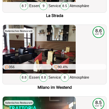
Essen
Service
Atmosphäre
8.7
9
8.5
La Strada
8.6
Italienisches Restaurant
von 10
356
90.4%
Essen
Service
Atmosphäre
8.8
8.8
8
Milano im Westend
8.5
Italienisches Restaurant
von 10