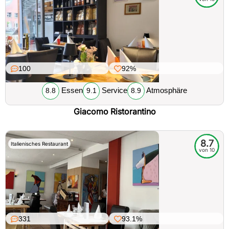
100
92%
Essen
Service
Atmosphäre
8.8
9.1
8.9
Giacomo Ristorantino
8.7
Italienisches Restaurant
von 10
331
93.1%