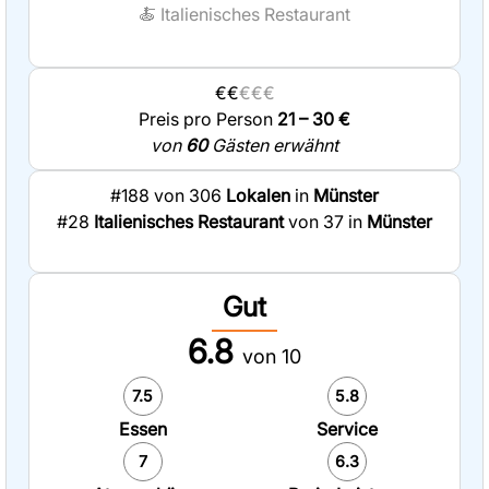
🍝
Italienisches Restaurant
€€
€€€
Preis pro Person
21 – 30 €
von
60
Gästen erwähnt
#188 von 306
Lokalen
in
Münster
#28
Italienisches Restaurant
von 37 in
Münster
Gut
6.8
von 10
7.5
5.8
Essen
Service
7
6.3