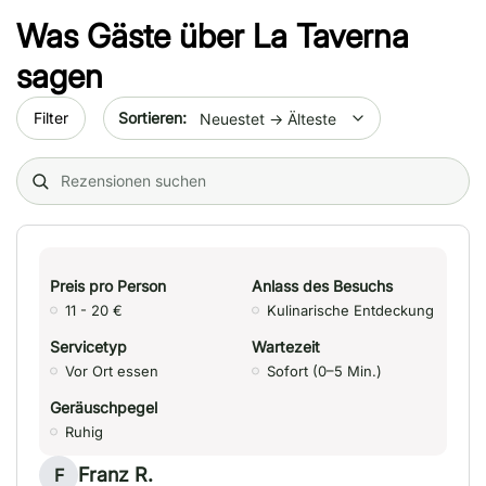
Was Gäste über
La Taverna
sagen
Sort by date
Filter
Search (title/text)
Preis pro Person
Anlass des Besuchs
11 - 20 €
Kulinarische Entdeckung
Servicetyp
Wartezeit
Vor Ort essen
Sofort (0–5 Min.)
Geräuschpegel
Ruhig
Franz R.
F