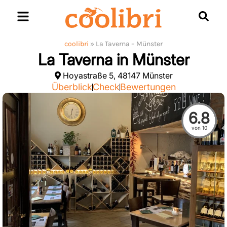
Skip
to
content
coolibri
»
La Taverna – Münster
La Taverna in Münster
Hoyastraße 5, 48147 Münster
Überblick
Check
Bewertungen
6.8
von 10