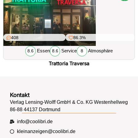
408
86.3%
Essen
Service
Atmosphäre
8.6
8.6
8
Trattoria Traversa
Kontakt
Verlag Lensing-Wolff GmbH & Co. KG Westenhellweg
86-88 44137 Dortmund
info@coolibri.de
kleinanzeigen@coolibri.de