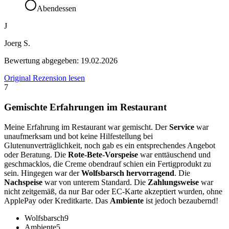
Abendessen
J
Joerg S.
Bewertung abgegeben:
19.02.2026
Original Rezension lesen
7
Gemischte Erfahrungen im Restaurant
Meine Erfahrung im Restaurant war gemischt. Der
Service
war
unaufmerksam und bot keine Hilfestellung bei
Glutenunverträglichkeit, noch gab es ein entsprechendes Angebot
oder Beratung. Die
Rote-Bete-Vorspeise
war enttäuschend und
geschmacklos, die Creme obendrauf schien ein Fertigprodukt zu
sein. Hingegen war der
Wolfsbarsch hervorragend
. Die
Nachspeise
war von unterem Standard. Die
Zahlungsweise
war
nicht zeitgemäß, da nur Bar oder EC-Karte akzeptiert wurden, ohne
ApplePay oder Kreditkarte. Das
Ambiente
ist jedoch bezaubernd!
Wolfsbarsch
9
Ambiente
5