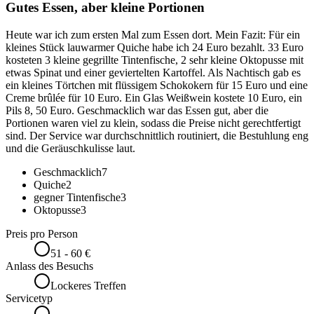
Gutes Essen, aber kleine Portionen
Heute war ich zum ersten Mal zum Essen dort. Mein Fazit: Für ein
kleines Stück lauwarmer Quiche habe ich 24 Euro bezahlt. 33 Euro
kosteten 3 kleine gegrillte Tintenfische, 2 sehr kleine Oktopusse mit
etwas Spinat und einer geviertelten Kartoffel. Als Nachtisch gab es
ein kleines Törtchen mit flüssigem Schokokern für 15 Euro und eine
Creme brûlée für 10 Euro. Ein Glas Weißwein kostete 10 Euro, ein
Pils 8, 50 Euro. Geschmacklich war das Essen gut, aber die
Portionen waren viel zu klein, sodass die Preise nicht gerechtfertigt
sind. Der Service war durchschnittlich routiniert, die Bestuhlung eng
und die Geräuschkulisse laut.
Geschmacklich
7
Quiche
2
gegner Tintenfische
3
Oktopusse
3
Preis pro Person
51 - 60 €
Anlass des Besuchs
Lockeres Treffen
Servicetyp