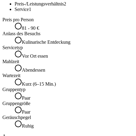
Preis-/Leistungsverhältnis
2
Service
1
Preis pro Person
81 - 90 €
Anlass des Besuchs
Kulinarische Entdeckung
Servicetyp
Vor Ort essen
Mahlzeit
Abendessen
Wartezeit
Kurz (6–15 Min.)
Gruppentyp
Paar
Gruppengröße
Paar
Geräuschpegel
Ruhig