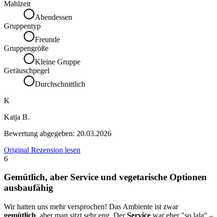
Mahlzeit
Abendessen
Gruppentyp
Freunde
Gruppengröße
Kleine Gruppe
Geräuschpegel
Durchschnittlich
K
Katja B.
Bewertung abgegeben:
20.03.2026
Original Rezension lesen
6
Gemütlich, aber Service und vegetarische Optionen
ausbaufähig
Wir hatten uns mehr versprochen! Das Ambiente ist zwar
gemütlich
, aber man sitzt sehr eng. Der
Service
war eher "so lala" –