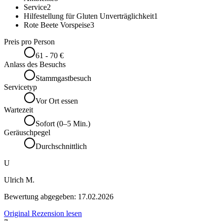
Service
2
Hilfestellung für Gluten Unverträglichkeit
1
Rote Beete Vorspeise
3
Preis pro Person
61 - 70 €
Anlass des Besuchs
Stammgastbesuch
Servicetyp
Vor Ort essen
Wartezeit
Sofort (0–5 Min.)
Geräuschpegel
Durchschnittlich
U
Ulrich M.
Bewertung abgegeben:
17.02.2026
Original Rezension lesen