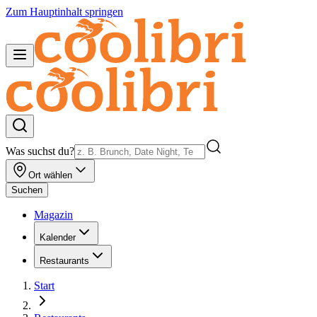
Zum Hauptinhalt springen
Was suchst du?
Ort wählen
Suchen
Magazin
Kalender
Restaurants
Start