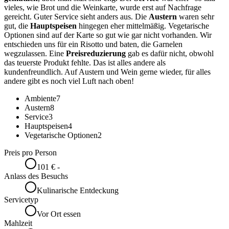
vieles, wie Brot und die Weinkarte, wurde erst auf Nachfrage
gereicht. Guter Service sieht anders aus. Die
Austern
waren sehr
gut, die
Hauptspeisen
hingegen eher mittelmäßig. Vegetarische
Optionen sind auf der Karte so gut wie gar nicht vorhanden. Wir
entschieden uns für ein Risotto und baten, die Garnelen
wegzulassen. Eine
Preisreduzierung
gab es dafür nicht, obwohl
das teuerste Produkt fehlte. Das ist alles andere als
kundenfreundlich. Auf Austern und Wein gerne wieder, für alles
andere gibt es noch viel Luft nach oben!
Ambiente
7
Austern
8
Service
3
Hauptspeisen
4
Vegetarische Optionen
2
Preis pro Person
101 € -
Anlass des Besuchs
Kulinarische Entdeckung
Servicetyp
Vor Ort essen
Mahlzeit