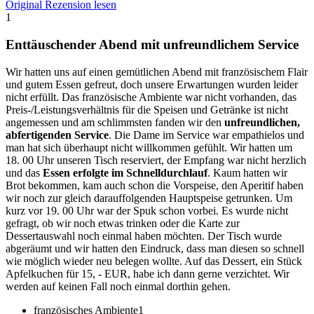
Original Rezension lesen
1
Enttäuschender Abend mit unfreundlichem Service
Wir hatten uns auf einen gemütlichen Abend mit französischem Flair
und gutem Essen gefreut, doch unsere Erwartungen wurden leider
nicht erfüllt. Das französische Ambiente war nicht vorhanden, das
Preis-/Leistungsverhältnis für die Speisen und Getränke ist nicht
angemessen und am schlimmsten fanden wir den
unfreundlichen,
abfertigenden Service
. Die Dame im Service war empathielos und
man hat sich überhaupt nicht willkommen gefühlt. Wir hatten um
18. 00 Uhr unseren Tisch reserviert, der Empfang war nicht herzlich
und das
Essen erfolgte im Schnelldurchlauf
. Kaum hatten wir
Brot bekommen, kam auch schon die Vorspeise, den Aperitif haben
wir noch zur gleich darauffolgenden Hauptspeise getrunken. Um
kurz vor 19. 00 Uhr war der Spuk schon vorbei. Es wurde nicht
gefragt, ob wir noch etwas trinken oder die Karte zur
Dessertauswahl noch einmal haben möchten. Der Tisch wurde
abgeräumt und wir hatten den Eindruck, dass man diesen so schnell
wie möglich wieder neu belegen wollte. Auf das Dessert, ein Stück
Apfelkuchen für 15, - EUR, habe ich dann gerne verzichtet. Wir
werden auf keinen Fall noch einmal dorthin gehen.
französisches Ambiente
1