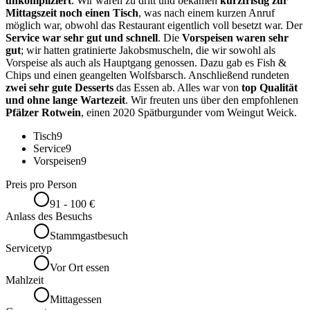
unkompliziert
. Wir waren zu dritt und bekamen
kurzfristig zur
Mittagszeit noch einen Tisch
, was nach einem kurzen Anruf
möglich war, obwohl das Restaurant eigentlich voll besetzt war. Der
Service war sehr gut und schnell
. Die
Vorspeisen waren sehr
gut
; wir hatten gratinierte Jakobsmuscheln, die wir sowohl als
Vorspeise als auch als Hauptgang genossen. Dazu gab es Fish &
Chips und einen geangelten Wolfsbarsch. Anschließend rundeten
zwei sehr gute Desserts
das Essen ab. Alles war von
top Qualität
und ohne lange Wartezeit
. Wir freuten uns über den empfohlenen
Pfälzer Rotwein
, einen 2020 Spätburgunder vom Weingut Weick.
Tisch
9
Service
9
Vorspeisen
9
Preis pro Person
91 - 100 €
Anlass des Besuchs
Stammgastbesuch
Servicetyp
Vor Ort essen
Mahlzeit
Mittagessen