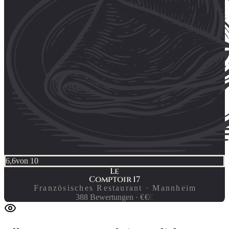
6,6
von 10
Le
Comptoir 17
Französisches Restaurant · Mannheim
388
Bewertungen
·
€
€
€