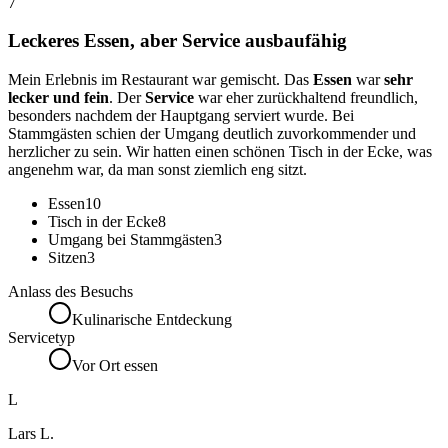
7
Leckeres Essen, aber Service ausbaufähig
Mein Erlebnis im Restaurant war gemischt. Das
Essen
war
sehr
lecker und fein
. Der
Service
war eher zurückhaltend freundlich,
besonders nachdem der Hauptgang serviert wurde. Bei
Stammgästen schien der Umgang deutlich zuvorkommender und
herzlicher zu sein. Wir hatten einen schönen Tisch in der Ecke, was
angenehm war, da man sonst ziemlich eng sitzt.
Essen
10
Tisch in der Ecke
8
Umgang bei Stammgästen
3
Sitzen
3
Anlass des Besuchs
Kulinarische Entdeckung
Servicetyp
Vor Ort essen
L
Lars L.