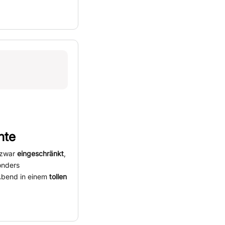
nte
 zwar
eingeschränkt
,
onders
Abend in einem
tollen