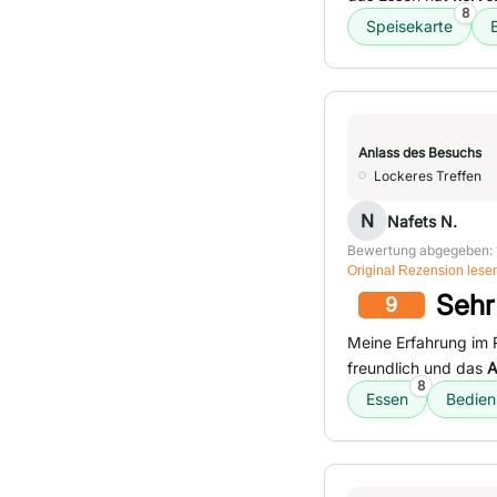
8
Speisekarte
Anlass des Besuchs
Lockeres Treffen
N
Nafets N.
Bewertung abgegeben: 
Original Rezension lese
Sehr
9
Meine Erfahrung im 
freundlich und das
A
8
Essen
Bedie