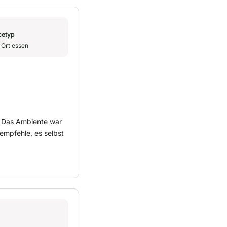
cetyp
 Ort essen
. Das Ambiente war
empfehle, es selbst