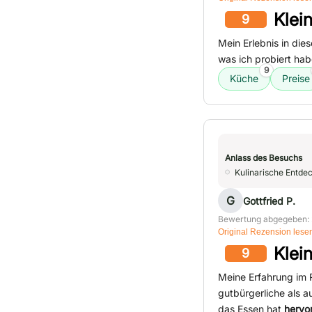
Klei
9
Mein Erlebnis in die
was ich probiert ha
9
Küche
Preise
Anlass des Besuchs
Kulinarische Entde
G
Gottfried P.
Bewertung abgegeben: 
Original Rezension lese
Klei
9
Meine Erfahrung im R
gutbürgerliche als 
das Essen hat
hervo