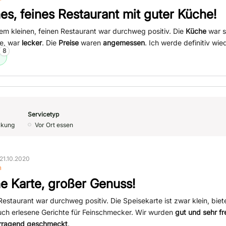
nes, feines Restaurant mit guter Küche!
sem kleinen, feinen Restaurant war durchweg positiv. Die
Küche
war s
be, war
lecker
. Die
Preise
waren
angemessen
. Ich werde definitiv w
8
Servicetyp
ckung
Vor Ort essen
21.10.2020
n
ne Karte, großer Genuss!
estaurant war durchweg positiv. Die Speisekarte ist zwar klein, biet
auch erlesene Gerichte für Feinschmecker. Wir wurden
gut und sehr fr
rragend geschmeckt
.