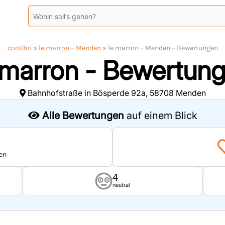
coolibri
»
le marron – Menden
»
le marron – Menden – Bewertungen
 marron - Bewertun
Bahnhofstraße in Bösperde 92a, 58708 Menden
Alle Bewertungen
auf einem Blick
en
4
neutral