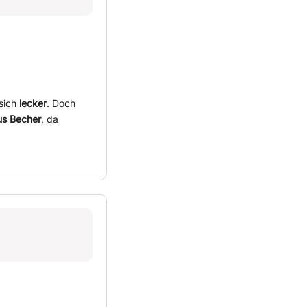
nsich
lecker
. Doch
us Becher
, da