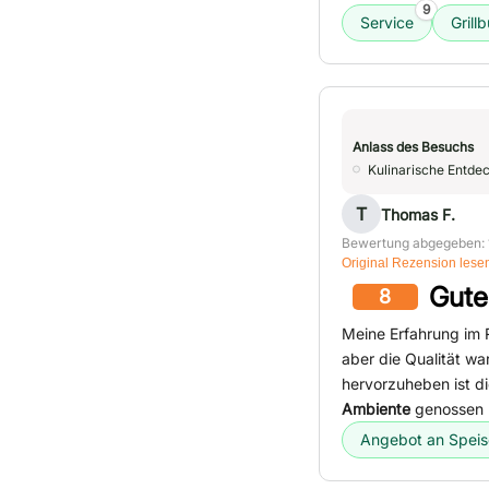
9
Service
Grillb
Anlass des Besuchs
Kulinarische Entde
T
Thomas F.
Bewertung abgegeben: 
Original Rezension lese
Gute
8
Meine Erfahrung im 
aber die Qualität wa
hervorzuheben ist d
Ambiente
genossen u
Angebot an Spei