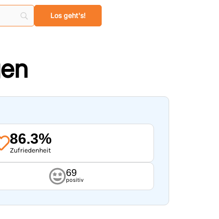
gen
86.3%
Zufriedenheit
69
positiv