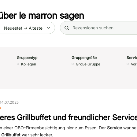
über
le marron
sagen
Search (title/text)
te
Gruppentyp
Gruppengröße
Servi
Kollegen
Große Gruppe
Vor
14.07.2025
n
eres Grillbuffet und freundlicher Servic
n einer OBO-Firmenbesichtigung hier zum Essen. Der
Service
war seh
s
Grillbuffet
war sehr lecker.