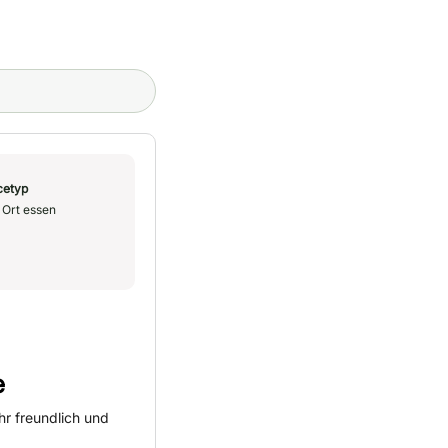
cetyp
 Ort essen
e
r freundlich und