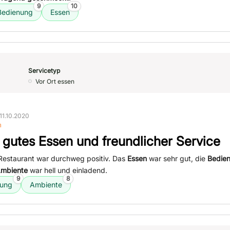
9
10
Bedienung
Essen
Servicetyp
Vor Ort essen
11.10.2020
n
 gutes Essen und freundlicher Service
Restaurant war durchweg positiv. Das
Essen
war sehr gut, die
Bedie
mbiente
war hell und einladend.
9
8
nung
Ambiente