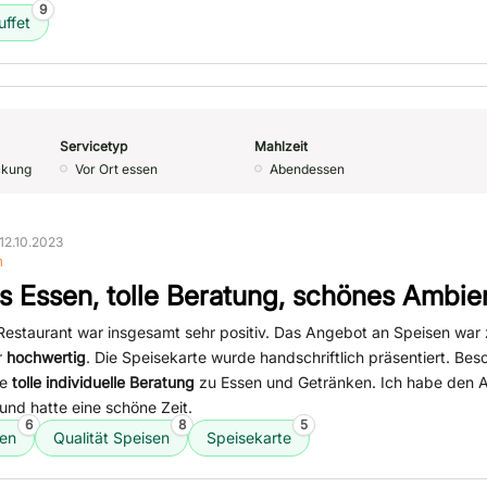
9
uffet
Servicetyp
Mahlzeit
ckung
Vor Ort essen
Abendessen
12.10.2023
n
s Essen, tolle Beratung, schönes Ambie
Restaurant war insgesamt sehr positiv. Das Angebot an Speisen war
r
hochwertig
. Die Speisekarte wurde handschriftlich präsentiert. Bes
ie
tolle individuelle Beratung
zu Essen und Getränken. Ich habe den 
nd hatte eine schöne Zeit.
6
8
5
sen
Qualität Speisen
Speisekarte