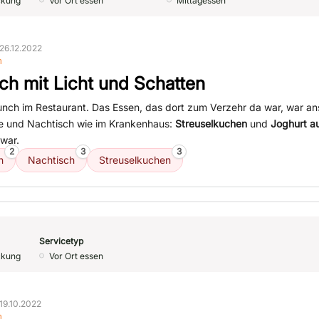
ckung
Vor Ort essen
Mittagessen
26.12.2022
n
ch mit Licht und Schatten
nch im Restaurant. Das Essen, das dort zum Verzehr da war, war a
e und Nachtisch wie im Krankenhaus:
Streuselkuchen
und
Joghurt a
war.
2
3
3
n
Nachtisch
Streuselkuchen
Servicetyp
ckung
Vor Ort essen
19.10.2022
n