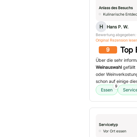
Anlass des Besuchs
Kulinarische Entde
H
Hans P. W.
Bewertung abgegeben: 
Original Rezension lese
Top 
9
Über die sehr info
Weinauswahl
gefällt
oder Weinverkostunge
schon auf einige die
9
Essen
Servic
Servicetyp
Vor Ort essen